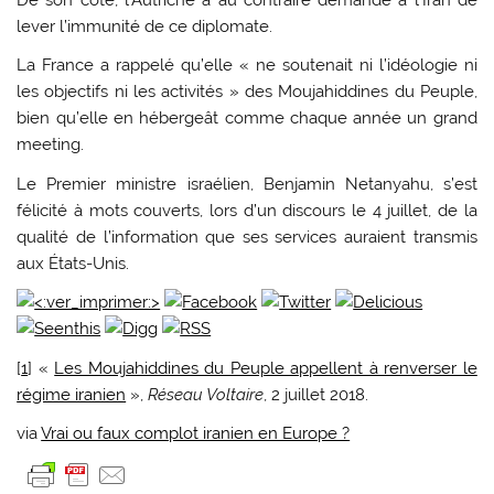
De son côté, l’Autriche a au contraire demandé à l’Iran de
lever l’immunité de ce diplomate.
La France a rappelé qu’elle « ne soutenait ni l’idéologie ni
les objectifs ni les activités » des Moujahiddines du Peuple,
bien qu’elle en hébergeât comme chaque année un grand
meeting.
Le Premier ministre israélien, Benjamin Netanyahu, s’est
félicité à mots couverts, lors d’un discours le 4 juillet, de la
qualité de l’information que ses services auraient transmis
aux États-Unis.
[
1
] «
Les Moujahiddines du Peuple appellent à renverser le
régime iranien
»,
Réseau Voltaire
, 2 juillet 2018.
via
Vrai ou faux complot iranien en Europe ?