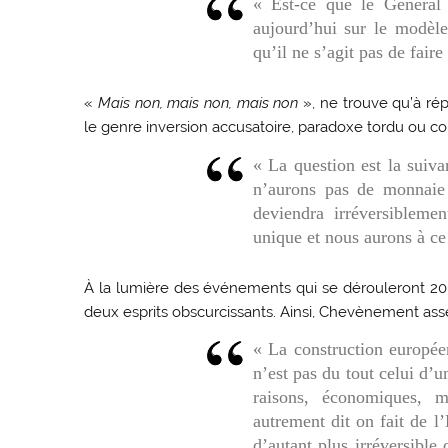
« Est-ce que le Général
aujourd’hui sur le modèl
qu’il ne s’agit pas de fair
«
Mais non, mais non, mais non
», ne trouve qu’à rép
le genre inversion accusatoire, paradoxe tordu ou co
« La question est la suiv
n’aurons pas de monnaie
deviendra irréversibleme
unique et nous aurons à c
À la lumière des événements qui se dérouleront 20 a
deux esprits obscurcissants. Ainsi, Chevènement assèn
« La construction europée
n’est pas du tout celui d’
raisons, économiques, mi
autrement dit on fait de l
d’autant plus irréversible