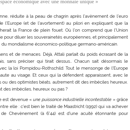
 espace économique avec une monnaie unique »
enne, réduite à la peau de chagrin après l’avènement de l’euro
 l’Europe (et de l’avortement) au pilori en expliquant que la
cherait la France de plein fouet. Où l’on comprend que l’Union
e pour diluer les souverainetés européennes, et principalement
rche du mondialisme économico-politique germano-américain.
s et de menaces. Déjà, Attali parlait du poids écrasant de la
 sans préciser qui tirait dessus… Chacun sait désormais le
vec la loi Pompidou-Rothschild. Tout le mensonge de l’Europe
ute au visage. Et ceux qui la défendent apparaissent, avec le
ou des optimistes béats, autrement dit des imbéciles heureux.
nt des imbéciles, heureux ou pas ?
nce est devenue «
une puissance industrielle incontestable
» grâce
tre elle : c’est bien le traité de Maastricht (1992) qui va achever
tion de Chevènement (à 6’44) est d’une acuité étonnante pour