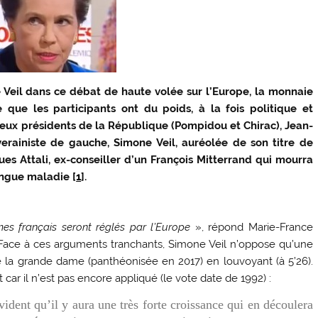
Veil dans ce débat de haute volée sur l’Europe, la monnaie
e que les participants ont du poids, à la fois politique et
deux présidents de la République (Pompidou et Chirac), Jean-
verainiste de gauche, Simone Veil, auréolée de son titre de
es Attali, ex-conseiller d’un François Mitterrand qui mourra
longue maladie [
1
].
es français seront réglés par l’Europe
», répond Marie-France
. Face à ces arguments tranchants, Simone Veil n’oppose qu’une
e la grande dame (panthéonisée en 2017) en louvoyant (à 5’26).
t car il n’est pas encore appliqué (le vote date de 1992) :
 évident qu’il y aura une très forte croissance qui en découlera