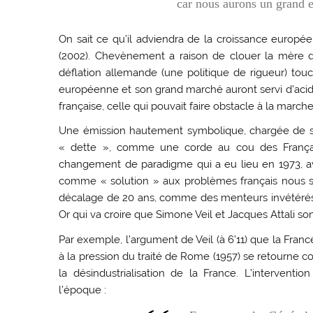
car nous aurons un grand
On sait ce qu’il adviendra de la croissance europé
(2002). Chevènement a raison de clouer la mère de
déflation allemande (une politique de rigueur) tou
européenne et son grand marché auront servi d’acid
française, celle qui pouvait faire obstacle à la ma
Une émission hautement symbolique, chargée de sen
« dette », comme une corde au cou des Français,
changement de paradigme qui a eu lieu en 1973, a
comme « solution » aux problèmes français nous sa
décalage de 20 ans, comme des menteurs invétérés 
Or qui va croire que Simone Veil et Jacques Attali so
Par exemple, l’argument de Veil (à 6’11) que la Fra
à la pression du traité de Rome (1957) se retourne con
la désindustrialisation de la France. L’interven
l’époque :