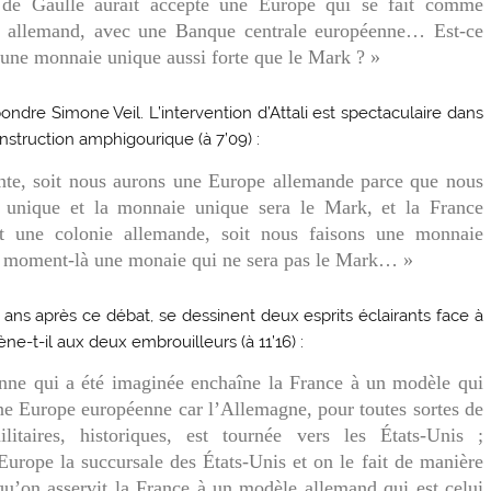
 de Gaulle aurait accepté une Europe qui se fait comme
e allemand, avec une Banque centrale européenne… Est-ce
e une monnaie unique aussi forte que le Mark ? »
ondre Simone Veil. L’intervention d’Attali est spectaculaire dans
nstruction amphigourique (à 7’09) :
ante, soit nous aurons une Europe allemande parce que nous
 unique et la monnaie unique sera le Mark, et la France
nt une colonie allemande, soit nous faisons une monnaie
e moment-là une monaie qui ne sera pas le Mark… »
ns après ce débat, se dessinent deux esprits éclairants face à
e-t-il aux deux embrouilleurs (à 11’16) :
nne qui a été imaginée enchaîne la France à un modèle qui
une Europe européenne car l’Allemagne, pour toutes sortes de
litaires, historiques, est tournée vers les États-Unis ;
’Europe la succursale des États-Unis et on le fait de manière
 qu’on asservit la France à un modèle allemand qui est celui