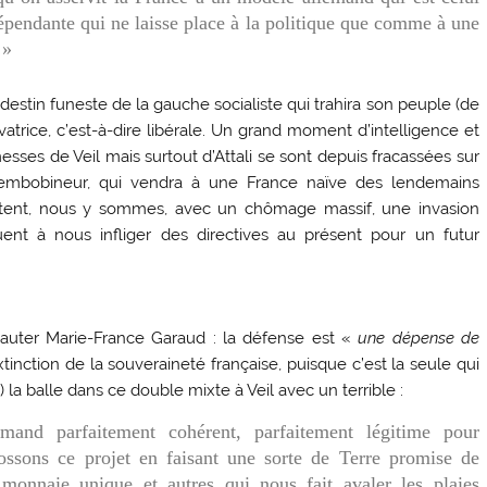
pendante qui ne laisse place à la politique que comme à une
 »
 destin funeste de la gauche socialiste qui trahira son peuple (de
ice, c’est-à-dire libérale. Un grand moment d’intelligence et
esses de Veil mais surtout d’Attali se sont depuis fracassées sur
 embobineur, qui vendra à une France naïve des lendemains
tent, nous y sommes, avec un chômage massif, une invasion
ent à nous infliger des directives au présent pour un futur
sauter Marie-France Garaud : la défense est «
une dépense de
tinction de la souveraineté française, puisque c’est la seule qui
 la balle dans ce double mixte à Veil avec un terrible :
mand parfaitement cohérent, parfaitement légitime pour
ossons ce projet en faisant une sorte de Terre promise de
 monnaie unique et autres qui nous fait avaler les plaies