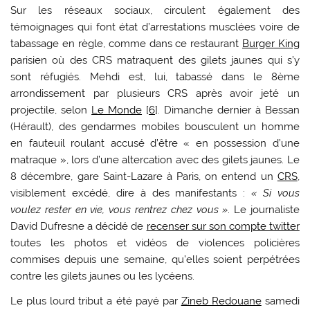
Sur les réseaux sociaux, circulent également des
témoignages qui font état d’arrestations musclées voire de
tabassage en règle, comme dans ce restaurant
Burger King
parisien où des CRS matraquent des gilets jaunes qui s’y
sont réfugiés. Mehdi est, lui, tabassé dans le 8ème
arrondissement par plusieurs CRS après avoir jeté un
projectile, selon
Le Monde
[
6
]
. Dimanche dernier à Bessan
(Hérault), des gendarmes mobiles bousculent un homme
en fauteuil roulant accusé d’être « en possession d’une
matraque », lors d’une altercation avec des gilets jaunes. Le
8 décembre, gare Saint-Lazare à Paris, on entend un
CRS
,
visiblement excédé, dire à des manifestants :
« Si vous
voulez rester en vie, vous rentrez chez vous »
. Le journaliste
David Dufresne a décidé de
recenser sur son compte twitter
toutes les photos et vidéos de violences policières
commises depuis une semaine, qu’elles soient perpétrées
contre les gilets jaunes ou les lycéens.
Le plus lourd tribut a été payé par
Zineb Redouane
samedi