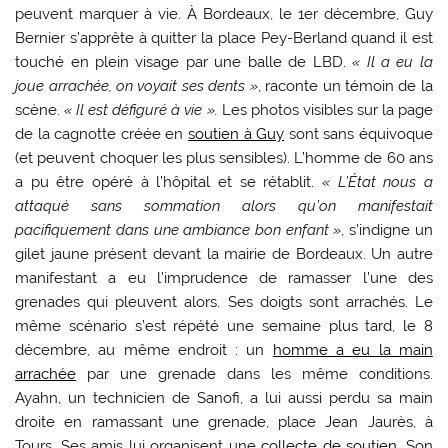
peuvent marquer à vie. À Bordeaux, le 1er décembre, Guy
Bernier s’apprête à quitter la place Pey-Berland quand il est
touché en plein visage par une balle de LBD.
« Il a eu la
joue arrachée, on voyait ses dents »
, raconte un témoin de la
scène.
« Il est défiguré à vie ».
Les photos visibles sur la page
de la cagnotte créée en
soutien à Guy
sont sans équivoque
(et peuvent choquer les plus sensibles). L’homme de 60 ans
a pu être opéré à l’hôpital et se rétablit.
« L’État nous a
attaqué sans sommation alors qu’on manifestait
pacifiquement dans une ambiance bon enfant »
, s’indigne un
gilet jaune présent devant la mairie de Bordeaux. Un autre
manifestant a eu l’imprudence de ramasser l’une des
grenades qui pleuvent alors. Ses doigts sont arrachés. Le
même scénario s’est répété une semaine plus tard, le 8
décembre, au même endroit : un
homme a eu la main
arrachée
par une grenade dans les même conditions.
Ayahn, un technicien de Sanofi, a lui aussi perdu sa main
droite en ramassant une grenade, place Jean Jaurès, à
Tours. Ses amis lui organisent une
collecte de soutien
. Son