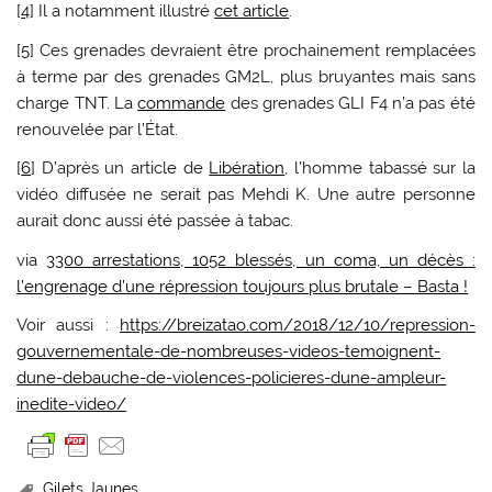
[
4
]
Il a notamment illustré
cet article
.
[
5
]
Ces grenades devraient être prochainement remplacées
à terme par des grenades GM2L, plus bruyantes mais sans
charge TNT. La
commande
des grenades GLI F4 n’a pas été
renouvelée par l’État.
[
6
]
D’après un article de
Libération
, l’homme tabassé sur la
vidéo diffusée ne serait pas Mehdi K. Une autre personne
aurait donc aussi été passée à tabac.
via
3300 arrestations, 1052 blessés, un coma, un décès :
l’engrenage d’une répression toujours plus brutale – Basta !
Voir aussi :
https://breizatao.com/2018/12/10/repression-
gouvernementale-de-nombreuses-videos-temoignent-
dune-debauche-de-violences-policieres-dune-ampleur-
inedite-video/
Gilets Jaunes