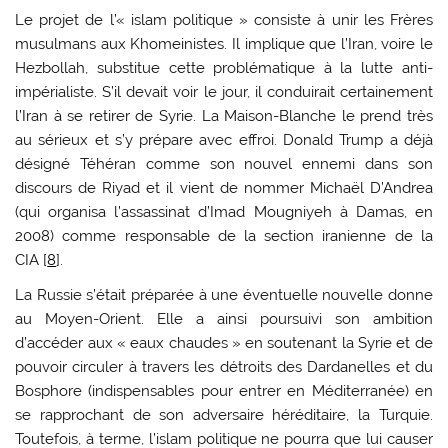
Le projet de l’« islam politique » consiste à unir les Frères
musulmans aux Khomeinistes. Il implique que l’Iran, voire le
Hezbollah, substitue cette problématique à la lutte anti-
impérialiste. S’il devait voir le jour, il conduirait certainement
l’Iran à se retirer de Syrie. La Maison-Blanche le prend très
au sérieux et s’y prépare avec effroi. Donald Trump a déjà
désigné Téhéran comme son nouvel ennemi dans son
discours de Riyad et il vient de nommer Michaël D’Andrea
(qui organisa l’assassinat d’Imad Mougniyeh à Damas, en
2008) comme responsable de la section iranienne de la
CIA [
8
].
La Russie s’était préparée à une éventuelle nouvelle donne
au Moyen-Orient. Elle a ainsi poursuivi son ambition
d’accéder aux « eaux chaudes » en soutenant la Syrie et de
pouvoir circuler à travers les détroits des Dardanelles et du
Bosphore (indispensables pour entrer en Méditerranée) en
se rapprochant de son adversaire héréditaire, la Turquie.
Toutefois, à terme, l’islam politique ne pourra que lui causer