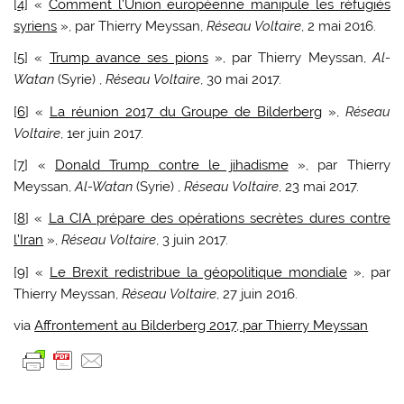
[
4
] «
Comment l’Union européenne manipule les réfugiés
syriens
», par Thierry Meyssan,
Réseau Voltaire
, 2 mai 2016.
[
5
] «
Trump avance ses pions
», par Thierry Meyssan,
Al-
Watan
(Syrie) ,
Réseau Voltaire
, 30 mai 2017.
[
6
] «
La réunion 2017 du Groupe de Bilderberg
»,
Réseau
Voltaire
, 1er juin 2017.
[
7
] «
Donald Trump contre le jihadisme
», par Thierry
Meyssan,
Al-Watan
(Syrie) ,
Réseau Voltaire
, 23 mai 2017.
[
8
] «
La CIA prépare des opérations secrètes dures contre
l’Iran
»,
Réseau Voltaire
, 3 juin 2017.
[
9
] «
Le Brexit redistribue la géopolitique mondiale
», par
Thierry Meyssan,
Réseau Voltaire
, 27 juin 2016.
via
Affrontement au Bilderberg 2017, par Thierry Meyssan