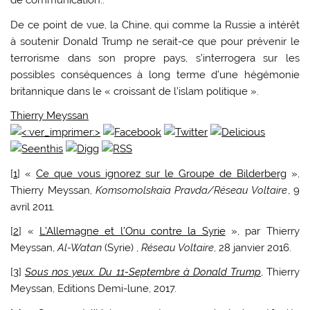
de communication..
De ce point de vue, la Chine, qui comme la Russie a intérêt
à soutenir Donald Trump ne serait-ce que pour prévenir le
terrorisme dans son propre pays, s’interrogera sur les
possibles conséquences à long terme d’une hégémonie
britannique dans le « croissant de l’islam politique ».
Thierry Meyssan
[
1
] «
Ce que vous ignorez sur le Groupe de Bilderberg
»,
Thierry Meyssan,
Komsomolskaïa Pravda/Réseau Voltaire
, 9
avril 2011.
[
2
] «
L’Allemagne et l’Onu contre la Syrie
», par Thierry
Meyssan,
Al-Watan
(Syrie) ,
Réseau Voltaire
, 28 janvier 2016.
[
3
]
Sous nos yeux. Du 11-Septembre à Donald Trump
, Thierry
Meyssan, Editions Demi-lune, 2017.