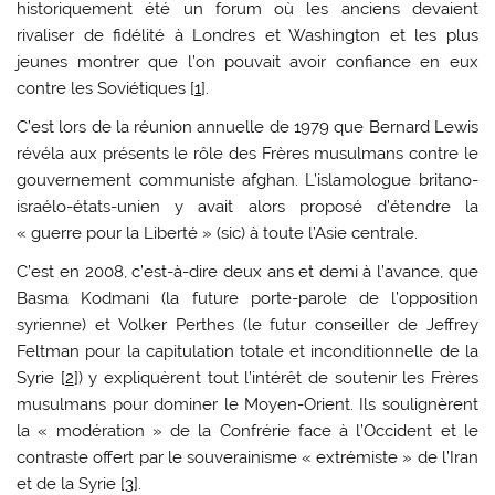
historiquement été un forum où les anciens devaient
rivaliser de fidélité à Londres et Washington et les plus
jeunes montrer que l’on pouvait avoir confiance en eux
contre les Soviétiques [
1
].
C’est lors de la réunion annuelle de 1979 que Bernard Lewis
révéla aux présents le rôle des Frères musulmans contre le
gouvernement communiste afghan. L’islamologue britano-
israélo-états-unien y avait alors proposé d’étendre la
« guerre pour la Liberté » (sic) à toute l’Asie centrale.
C’est en 2008, c’est-à-dire deux ans et demi à l’avance, que
Basma Kodmani (la future porte-parole de l’opposition
syrienne) et Volker Perthes (le futur conseiller de Jeffrey
Feltman pour la capitulation totale et inconditionnelle de la
Syrie [
2
]) y expliquèrent tout l’intérêt de soutenir les Frères
musulmans pour dominer le Moyen-Orient. Ils soulignèrent
la « modération » de la Confrérie face à l’Occident et le
contraste offert par le souverainisme « extrémiste » de l’Iran
et de la Syrie [
3
].