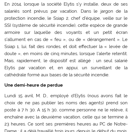
En 2014, lorsque la société Elytis s’y installe, deux de ses
salariés sont prévus par vacation. Dans le jargon de la
protection incendie, le Ssiap 2, chef d’équipe, veille sur le
SSI (système de sécurité incendie), cette espèce de grande
armoire sur laquelle des voyants et un petit écran
s’allument en cas de « feu », ou de « dérangement ». Le
Ssiap 1, lui, fait des rondes, et doit effectuer la « levée de
doute », en moins de cinq minutes, lorsque l’alerte retentit.
Mais, rapidement, le dispositif est allégé : un seul salarié
Elytis par vacation et, en appui, un surveillant de la
cathédrale formé aux bases de la sécurité incendie.
Une demi-heure de perdue
Lundi 15 avril, M. D., employé d’Elytis (nous avons fait le
choix de ne pas publier les noms des agents) prend son
poste à 7 h 30. A 15 h 30, comme personne ne le relève, il
enchaîne avec la deuxième vacation, celle qui se termine à
23 heures. Ce sont ses premières heures au PC de Notre-
Dame : il a déjà travaillé trois jours, depuis le début du mois,