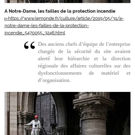
A Notre-Dame, les failles de la protection incendie
▻
https://
www.
lemonde.fr
/
culture/
article/
2019/
05/
31/
a-
notre-dame-les-failles-de-la-
protection-
incendie_5470055_3246.html
Des anciens chefs d’équipe de l’entreprise
chargée de la sécurité du site avaient
alerté leur hiérarchie et la direction
régionale des affaires culturelles sur des
dysfonctionnements de matériel et
d’organisation.