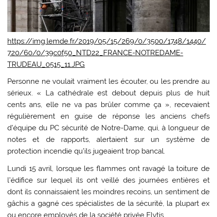
https://img.lemde.fr/2019/05/15/269/0/3500/1748/1440/
720/60/0/39c0f50_NTD22_FRANCE-NOTREDAME-
TRUDEAU_0515_11.JPG
Personne ne voulait vraiment les écouter, ou les prendre au
sérieux. « La cathédrale est debout depuis plus de huit
cents ans, elle ne va pas brûler comme ça », recevaient
régulièrement en guise de réponse les anciens chefs
d’équipe du PC sécurité de Notre-Dame, qui, à longueur de
notes et de rapports, alertaient sur un système de
protection incendie qu’ils jugeaient trop bancal.
Lundi 15 avril, lorsque les flammes ont ravagé la toiture de
l’édifice sur lequel ils ont veillé des journées entières et
dont ils connaissaient les moindres recoins, un sentiment de
gâchis a gagné ces spécialistes de la sécurité, la plupart ex
ou encore employés de la société privée Elytis.