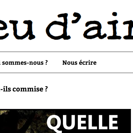
i sommes-nous ?
Nous écrire
-ils commise ?