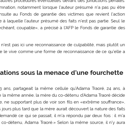
’autres procédures éventuelles devant des juridictions pénales.
mnation, notamment lorsque l’auteur présumé n’a pas pu être
ensuite au Fonds de garantie des victimes que revient l’action
e à laquelle l’auteur présumé des faits n’est pas partie. Seul le
échéant, coupable», a précisé à l’AFP le Fonds de garantie des
e n’est pas ici une reconnaissance de culpabilité, mais plutôt un
ée le vive comme une forme de reconnaissance de ce qu’elle a
lations sous la menace d’une fourchette
 23 ans, partageait la même cellule qu’Adama Traoré, 24 ans, à
 de la même année, la mère du co-détenu d’Adama Traoré décide
, ne supportant plus de voir son fils en «extrême souffrance»,
 jours plus tard que la mère aurait découvert la nature des faits
ai demandé ce qui se passait, il m’a répondu par deux fois : il m’a
en co-détenu, Adama Traoré.» Selon la même source, il n’y aura