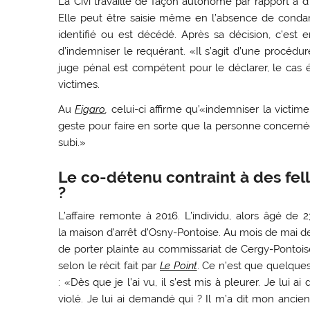
La Civi travaille de façon autonome par rapport à d
Elle peut être saisie même en l’absence de conda
identifié ou est décédé. Après sa décision, c’est 
d’indemniser le requérant. «Il s’agit d’une procédur
juge pénal est compétent pour le déclarer, le cas 
victimes.
Au
Figaro
,
celui-ci affirme qu’«indemniser la victim
geste pour faire en sorte que la personne concern
subi.»
Le co-détenu contraint à des fel
?
L’affaire remonte à 2016. L’individu, alors âgé de
la maison d’arrêt d’Osny-Pontoise. Au mois de mai
de porter plainte au commissariat de Cergy-Pontoise
selon le récit fait par
Le Point
. Ce n’est que quelques
: «Dès que je l’ai vu, il s’est mis à pleurer. Je lui 
violé. Je lui ai demandé qui ? Il m’a dit mon anci