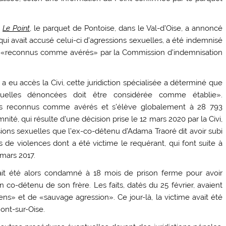
é
Le Point
, le parquet de Pontoise, dans le Val-d’Oise, a annoncé
 qui avait accusé celui-ci d’agressions sexuelles, a été indemnisé
its «reconnus comme avérés» par la Commission d’indemnisation
u accès la Civi, cette juridiction spécialisée a déterminé que
sexuelles dénoncées doit être considérée comme établie».
ces reconnus comme avérés et s’élève globalement à 28 793
nité, qui résulte d’une décision prise le 12 mars 2020 par la Civi,
ions sexuelles que l’ex-co-détenu d’Adama Traoré dit avoir subi
 de violences dont a été victime le requérant, qui font suite
à
 mars 2017.
ait été alors condamné à 18 mois de prison ferme pour avoir
n co-détenu de son frère. Les faits, datés du 25 février, avaient
ens» et de «sauvage agression». Ce jour-là, la victime avait été
ont-sur-Oise.