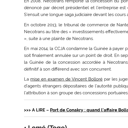
En 2008, Necotrans remporte la concession du port
dénoncé par décret présidentiel et l’entreprise est
S’ensuit une longue saga judiciaire devant les cours arb
En octobre 2013, le tribunal de commerce de Nanter
Necotrans au titre des « investissements effectivem
», suite à une plainte de Necotrans.
En mai 2014, la CCJA condamne la Guinée à payer plu
soit finalement annulée sur un point de droit. En sept
la Guinée de la concession accordée à Necotran
définitif à son différend avec son concurrent.
La
mise en examen de Vincent Bolloré
par les juge
d’agents étrangers dépositaires de l’autorité publi
l’attribution à son groupe des concessions portuaire
>>> A LIRE –
Port de Conakry : quand l’affaire Bol
• Lomé (Togo)