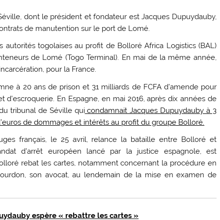
éville, dont le président et fondateur est Jacques Dupuydauby,
contrats de manutention sur le port de Lomé.
autorités togolaises au profit de Bolloré Africa Logistics (BAL)
conteneurs de Lomé (Togo Terminal). En mai de la même année,
ncarcération, pour la France.
mne à 20 ans de prison et 31 milliards de FCFA d’amende pour
e et d’escroquerie. En Espagne, en mai 2016, après dix années de
u tribunal de Séville qui
condamnait Jacques Dupuydauby à 3
 d’euros de dommages et intérêts au profit du groupe Bolloré.
s français, le 25 avril, relance la bataille entre Bolloré et
dat d’arrêt européen lancé par la justice espagnole, est
olloré rebat les cartes, notamment concernant la procédure en
ourdon, son avocat, au lendemain de la mise en examen de
puydauby espère « rebattre les cartes »