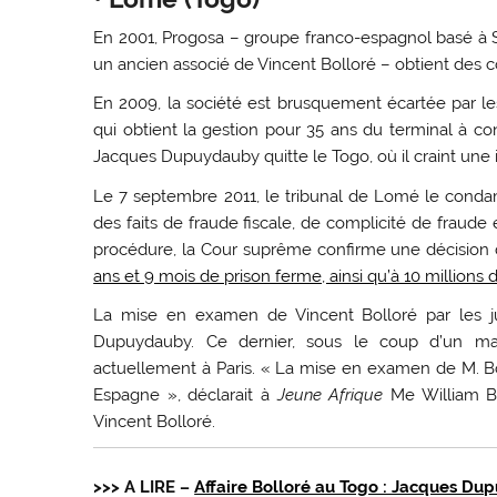
En 2001, Progosa – groupe franco-espagnol basé à S
un ancien associé de Vincent Bolloré – obtient des 
En 2009, la société est brusquement écartée par les 
qui obtient la gestion pour 35 ans du terminal à 
Jacques Dupuydauby quitte le Togo, où il craint une i
Le 7 septembre 2011, le tribunal de Lomé le conda
des faits de fraude fiscale, de complicité de fraud
procédure, la Cour suprême confirme une décision d
ans et 9 mois de prison ferme, ainsi qu’à 10 millions
La mise en examen de Vincent Bolloré par les juge
Dupuydauby. Ce dernier, sous le coup d’un man
actuellement à Paris. « La mise en examen de M. B
Espagne », déclarait à
Jeune Afrique
Me William B
Vincent Bolloré.
>>> A LIRE –
Affaire Bolloré au Togo : Jacques Du