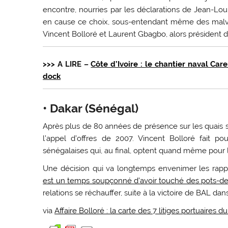
encontre, nourries par les déclarations de Jean-Lo
en cause ce choix, sous-entendant même des malvers
Vincent Bolloré et Laurent Gbagbo, alors président de
>>> A LIRE –
Côte d’Ivoire : le chantier naval Care
dock
• Dakar (Sénégal)
Après plus de 80 années de présence sur les quais s
l’appel d’offres de 2007. Vincent Bolloré fait po
sénégalaises qui, au final, optent quand même pour l
Une décision qui va longtemps envenimer les rappo
est un temps soupçonné d’avoir touché des pots-de-
relations se réchauffer, suite à la victoire de BAL dan
via
Affaire Bolloré : la carte des 7 litiges portuaire