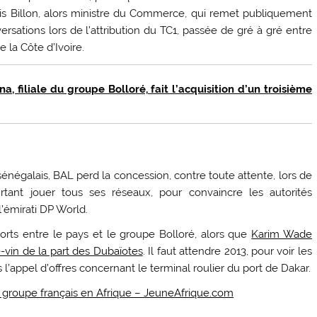
uis Billon, alors ministre du Commerce, qui remet publiquement
ations lors de l’attribution du TC1, passée de gré à gré entre
 la Côte d’Ivoire.
na, filiale du groupe Bolloré, fait l’acquisition d’un troisième
énégalais, BAL perd la concession, contre toute attente, lors de
urtant jouer tous ses réseaux, pour convaincre les autorités
’émirati DP World.
rts entre le pays et le groupe Bolloré, alors que
Karim Wade
vin de la part des Dubaïotes
. Il faut attendre 2013, pour voir les
s l’appel d’offres concernant le terminal roulier du port de Dakar.
s du groupe français en Afrique – JeuneAfrique.com