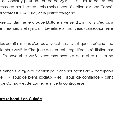
 de Conakry pour une durée de 25 ans. En 2011, le contrat est
 chassée par l’armée, trois mois après l’élection d’Alpha Condé.
itrales (CCJA, Cirdi) et la justice française.
re condamne le groupe Bolloré à verser 2,1 millions d’euros à
ent réalisés » et qui « ont bénéficié au nouveau concessionnaire
s de 38 millions d’euros à Necotrans, avant que la décision ne
embre 2016, le Cirdi juge également irrégulière la résiliation par
s. En novembre 2016, Necotrans accepte de mettre un terme
s français le 25 avril dernier pour des soupçons de « corruption
que », « abus de biens sociaux » et « abus de confiance » dans
s de Conakry et de Lomé, relance la controverse.
loré rebondit en Guinée