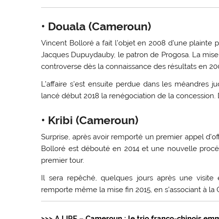
• Douala (Cameroun)
Vincent Bolloré a fait l’objet en 2008 d’une plainte
Jacques Dupuydauby, le patron de Progosa. La mise
controverse dès la connaissance des résultats en 2004
L’affaire s’est ensuite perdue dans les méandres jud
lancé début 2018 la renégociation de la concession. D
• Kribi (Cameroun)
Surprise, après avoir remporté un premier appel d’of
Bolloré est débouté en 2014 et une nouvelle procéd
premier tour.
Il sera repêché, quelques jours après une visite 
remporte même la mise fin 2015, en s’associant à l
>>> A LIRE –
Cameroun : le trio franco-chinois em