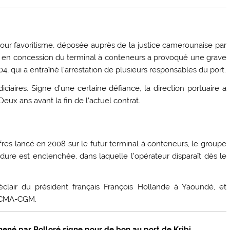
 pour favoritisme, déposée auprès de la justice camerounaise par
 en concession du terminal à conteneurs a provoqué une grave
, qui a entraîné l’arrestation de plusieurs responsables du port.
iciaires. Signe d’une certaine défiance, la direction portuaire a
eux ans avant la fin de l’actuel contrat.
fres lancé en 2008 sur le futur terminal à conteneurs, le groupe
ure est enclenchée, dans laquelle l’opérateur disparaît dès le
éclair du président français François Hollande à Yaoundé, et
a CMA-CGM.
mené par Bolloré signe pour de bon au port de Kribi