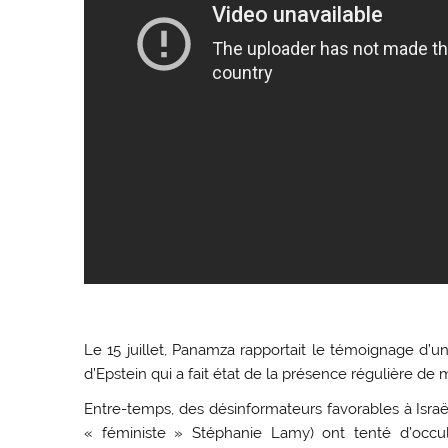
Le 15 juillet, Panamza rapportait le témoignage d’un 
d’Epstein qui a fait état de la présence régulière d
Entre-temps, des désinformateurs favorables à Israël 
« féministe » Stéphanie Lamy) ont tenté d’occul