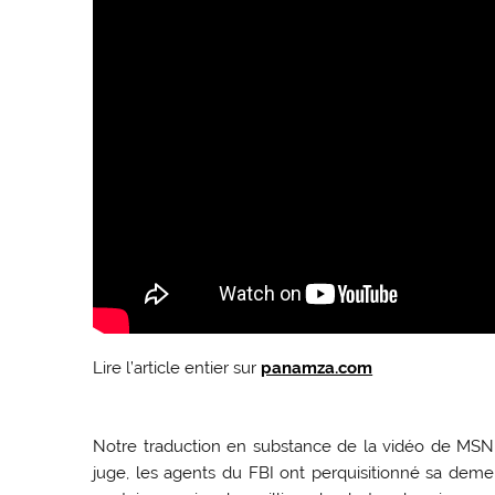
Lire l’article entier sur
panamza.com
Notre traduction en substance de la vidéo de MSNBC
juge, les agents du FBI ont perquisitionné sa demeu