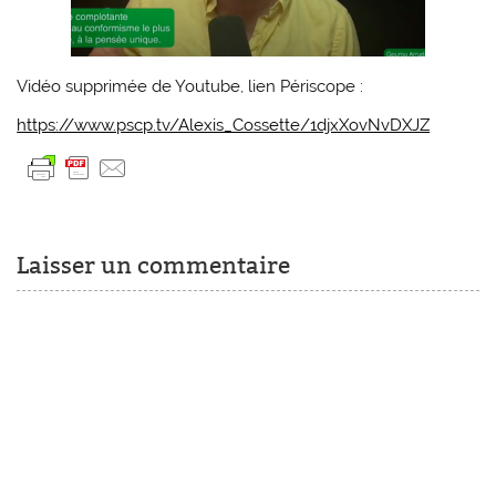
Vidéo supprimée de Youtube, lien Périscope :
https://www.pscp.tv/Alexis_Cossette/1djxXovNvDXJZ
Laisser un commentaire