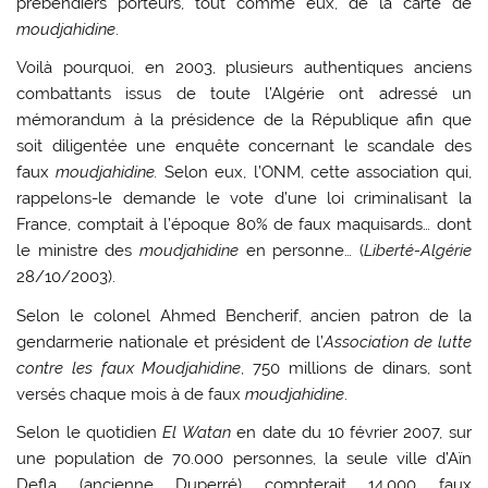
prébendiers porteurs, tout comme eux, de la carte de
moudjahidine
.
Voilà pourquoi, en 2003, plusieurs authentiques anciens
combattants issus de toute l’Algérie ont adressé un
mémorandum à la présidence de la République afin que
soit diligentée une enquête concernant le scandale des
faux
moudjahidine.
Selon eux, l’ONM, cette association qui,
rappelons-le demande le vote d’une loi criminalisant la
France, comptait à l’époque 80% de faux maquisards… dont
le ministre des
moudjahidine
en personne… (
Liberté-Algérie
28/10/2003).
Selon le colonel Ahmed Bencherif, ancien patron de la
gendarmerie nationale et président de l’
Association de lutte
contre les faux Moudjahidine
, 750 millions de dinars, sont
versés chaque mois à de faux
moudjahidine
.
Selon le quotidien
El Watan
en date du 10 février 2007, sur
une population de 70.000 personnes, la seule ville d’Aïn
Defla (ancienne Duperré) compterait 14.000 faux