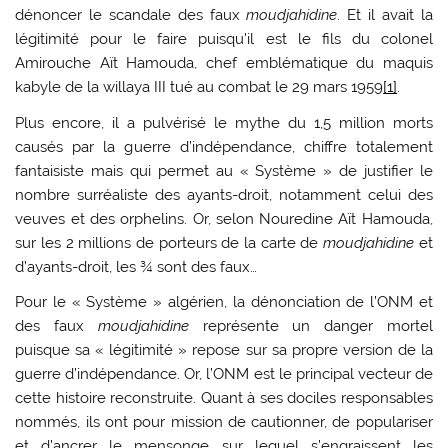
dénoncer le scandale des faux
moudjahidine
. Et il avait la
légitimité pour le faire puisqu’il est le fils du colonel
Amirouche Aït Hamouda, chef emblématique du maquis
kabyle de la willaya III tué au combat le 29 mars 1959
[1]
.
Plus encore, il a pulvérisé le mythe du 1,5 million morts
causés par la guerre d’indépendance, chiffre totalement
fantaisiste mais qui permet au « Système » de justifier le
nombre surréaliste des ayants-droit, notamment celui des
veuves et des orphelins. Or, selon Nouredine Aït Hamouda,
sur les 2 millions de porteurs de la carte de
moudjahidine
et
d’ayants-droit, les ¾ sont des faux…
Pour le « Système » algérien, la dénonciation de l’ONM et
des faux
moudjahidine
représente un danger mortel
puisque sa « légitimité » repose sur sa propre version de la
guerre d’indépendance. Or, l’ONM est le principal vecteur de
cette histoire reconstruite. Quant à ses dociles responsables
nommés, ils ont pour mission de cautionner, de populariser
et d’ancrer le mensonge sur lequel s’engraissent les