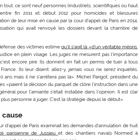
 tout, ce sont neuf personnes (industriels, scientifiques ou haut
entre fin 2011 et début 2012 pour homicides et blessures
ation de leur mise en cause par la cour d’appel de Paris en 2014,
ssation qui avait renvoyé les dossiers devant la chambre de
e défense des victimes estime
qu’il s’agit là «d’un véritable mépris.
Justice en plein visage. Les juges ne mesurent pas l’importance
, c’est encore pire. Ils donnent en fait un permis de tuer à tous
ance. Ils leur disent: allez-y, jamais vous ne serez inquiètés,
 ans mais il ne s’arrêtera pas là». Michel Parigot, président du
s «paient la décision du parquet de clôre l’instruction dans une
néral pour l’amiante s’était installée dans l’opinion. Il est clar
t plus personne à juger. C’est la stratégie depuis le début».
n cause
cour d’appel de Paris examinait les demandes d’annulation de huit
sité parisienne de Jussieu
et des chantiers navals Normed à