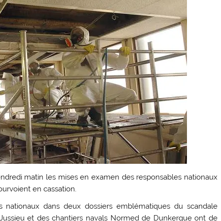
endredi matin les mises en examen des responsables nationaux
urvoient en cassation.
s nationaux dans deux dossiers emblématiques du scandale
de Jussieu et des chantiers navals Normed de Dunkerque ont de