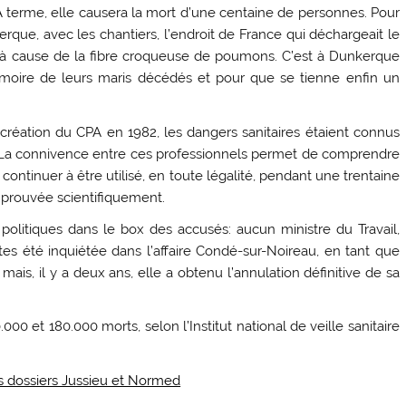
À terme, elle causera la mort d’une centaine de personnes. Pour
kerque, avec les chantiers, l’endroit de France qui déchargeait le
s à cause de la fibre croqueuse de poumons. C’est à Dunkerque
moire de leurs maris décédés et pour que se tienne enfin un
 création du CPA en 1982, les dangers sanitaires étaient connus
s. La connivence entre ces professionnels permet de comprendre
ntinuer à être utilisé, en toute légalité, pendant une trentaine
t prouvée scientifiquement.
ns politiques dans le box des accusés: aucun ministre du Travail,
tes été inquiétée dans l’affaire Condé-sur-Noireau, en tant que
 mais, il y a deux ans, elle a obtenu l’annulation définitive de sa
000 et 180.000 morts, selon l’Institut national de veille sanitaire
s dossiers Jussieu et Normed