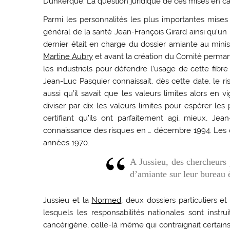
Dunkerque. La question juridique de ces mises en ca
Parmi les personnalités les plus importantes mises
général de la santé Jean-François Girard ainsi qu’un
dernier était en charge du dossier amiante au minist
Martine Aubry
et avant la création du Comité perman
les industriels pour défendre l’usage de cette fib
Jean-Luc Pasquier connaissait, dès cette date, le r
aussi qu’il savait que les valeurs limites alors en v
diviser par dix les valeurs limites pour espérer l
certifiant qu’ils ont parfaitement agi, mieux, Je
connaissance des risques en … décembre 1994. Les 
années 1970.
A Jussieu, des chercheurs 
d’amiante sur leur bureau 
Jussieu et la
Normed
, deux dossiers particuliers 
lesquels les responsabilités nationales sont instru
cancérigène, celle-là même qui contraignait certains