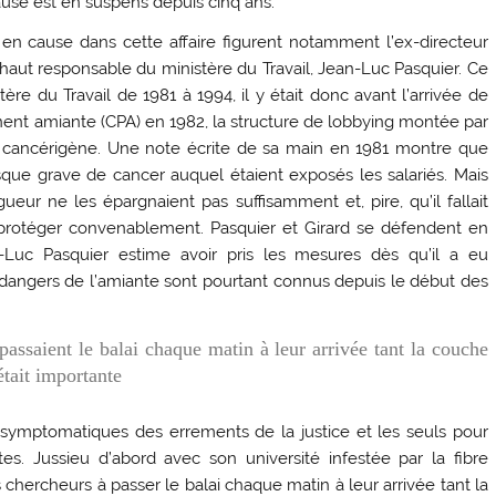
use est en suspens depuis cinq ans.
 en cause dans cette affaire figurent notamment l’ex-directeur
 haut responsable du ministère du Travail, Jean-Luc Pasquier. Ce
ère du Travail de 1981 à 1994, il y était donc avant l’arrivée de
ent amiante (CPA) en 1982, la structure de lobbying montée par
re cancérigène. Une note écrite de sa main en 1981 montre que
isque grave de cancer auquel étaient exposés les salariés. Mais
igueur ne les épargnaient pas suffisamment et, pire, qu’il fallait
es protéger convenablement. Pasquier et Girard se défendent en
an-Luc Pasquier estime avoir pris les mesures dès qu’il a eu
dangers de l’amiante sont pourtant connus depuis le début des
passaient le balai chaque matin à leur arrivée tant la couche
était importante
et symptomatiques des errements de la justice et les seuls pour
ites. Jussieu d’abord avec son université infestée par la fibre
 chercheurs à passer le balai chaque matin à leur arrivée tant la