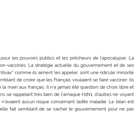
r pour les pouvoirs publics et les prêcheurs de l’apocalypse. La
 non-vaccinés. La stratégie actuelle du gouvernement et de ses
“Antivax” comme ils aiment les appeler, sont une ridicule minorité
semblant de croire que les Français voulaient se faire vacciner. Ils
é la main aux français. Il n’a jamais été question de choix libre et
ains se rappelant très bien de l’arnaque H1N1, d’autres ne voyant
il n’avaient aucun risque concernant ladite maladie. Le bilan est
quelle fait semblant de se cacher le gouvernement pour ne pas