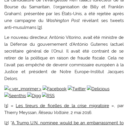
La candidature de l’évangéliste Ken Isaacs (directeur de la
Bourse du Samaritain, l’organisation de Billy et Franklin
Graham), présentée par les États-Unis, a été rejetée après
une campagne du
Washington Post
révélant ses tweets
anti-musulmans [
2
].
Le nouveau directeur, António Vitorino, avait été ministre de
la Défense du gouvernement d’António Guterres (actuel
secrétaire général de l’Onu). Il avait été contraint de se
retirer de la politique en raison de fraude fiscale. Cela ne
l’avait pas empêché de devenir commissaire européen à la
Justice et président de Notre Europe-Institut Jacques
Delors.
[
1
] «
Les tireurs de ficelles de la crise migratoire
», par
Thierry Meyssan,
Réseau Voltaire
, 2 mai 2016.
[
2
] “
A Trump U.N. nominee would be an embarrassment to