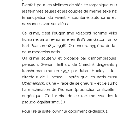
Bienfait pour les victimes de stérilité (organique o
les femmes seules et les couples de même sexe nat
Emancipation du vivant – spontané, autonome et im
naissance, avec ses aléas.
Ce crime, c’est l’eugénisme (d’abord nommé viricul
humaine, ainsi re-nommé en 1883 par Galton, un c
Karl Pearson (1857-1936). Ou encore hygiène de la 
deux médecins nazis.
Un crime soutenu et propagé par d’innombrables sc
penseurs (Renan, Teilhard de Chardin), dirigeants 
transhumanisme en 1957 par Julian Huxley – le f
directeur de l’Unesco – après que les nazis euss
Übermensch
, d’une « race de seigneurs » et de su
La machination de l’humain (production artificiell
eugénique. C’est-à-dire de ce racisme issu des 
pseudo-égalitarisme. (…)
Pour lire la suite, ouvrir le document ci-dessous.