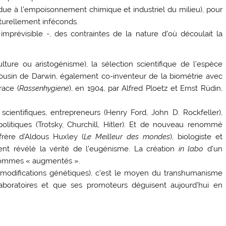
u due à l’empoisonnement chimique et industriel du milieu), pour
urellement inféconds.
prévisible -, des contraintes de la nature d’où découlait la
ture ou aristogénisme), la sélection scientifique de l’espèce
ousin de Darwin, également co-inventeur de la biométrie avec
race (
Rassenhygiene
), en 1904, par Alfred Ploetz et Ernst Rüdin,
ientifiques, entrepreneurs (Henry Ford, John D. Rockfeller),
politiques (Trotsky, Churchill, Hitler). Et de nouveau renommé
rère d’Aldous Huxley (
Le Meilleur des mondes
), biologiste et
ent révélé la vérité de l’eugénisme. La création
in labo
d’un
rhommes « augmentés ».
e, modifications génétiques), c’est le moyen du transhumanisme
laboratoires et que ses promoteurs déguisent aujourd’hui en