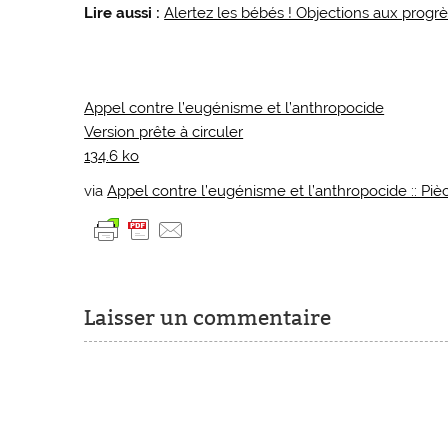
Lire aussi :
Alertez les bébés ! Objections aux progrè
Appel contre l’eugénisme et l’anthropocide
Version prête à circuler
134.6 ko
via
Appel contre l’eugénisme et l’anthropocide :: Pi
Laisser un commentaire