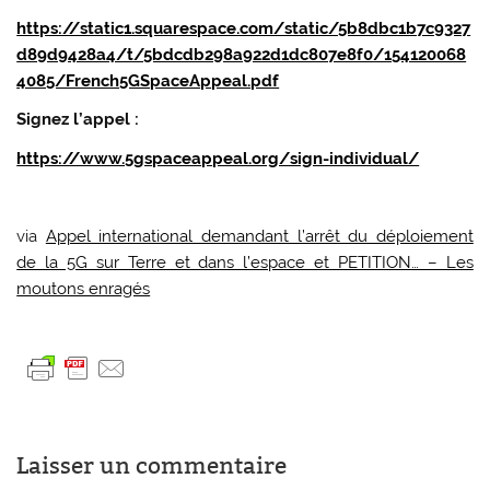
https://static1.squarespace.com/static/5b8dbc1b7c9327
d89d9428a4/t/5bdcdb298a922d1dc807e8f0/154120068
4085/French5GSpaceAppeal.pdf
Signez l’appel :
https://www.5gspaceappeal.org/sign-individual/
via
Appel international demandant l’arrêt du déploiement
de la 5G sur Terre et dans l’espace et PETITION… – Les
moutons enragés
Laisser un commentaire