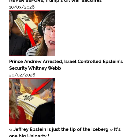
NEVER BEFORE, Trump’s Oil War Backfires
10/03/2026
Prince Andrew Arrested, Israel Controlled Epstein’s
Security Whitney Webb
20/02/2026
« Jeffrey Epstein is just the tip of the iceberg » It’s
one big Uniparty !