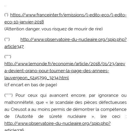
.
(*)
https://www.franceinter.fr/emissions/l-edito-eco/l-edito-
eco-10-janvier-2018
(Attention danger, vous risquez de mourir de rire)
(**)
http://www.observatoire-du-nucleaire.org/spip.php?
article347
(***)
http://www.lemonde.fr/economie/article/2018/01/23/arev
a-devient-orano-pour-tourner-la-page-des-annees-
lauvergeon_5245799_3234.html
(cf encart en bas de page)
(****) Pour ceux qui avancent encore, par ignorance ou
malhonnêteté, que « le scandale des pièces défectueuses
au Creusot a au moins permis de démontrer la compétence
de l’Autorité de sûreté nucléaire », lire ceci :
http://www.observatoire-du-nucleaire.org/spip.php?
article336