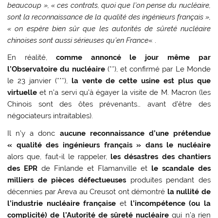
beaucoup », « ces contrats, quoi que l’on pense du nucléaire,
sont la reconnaissance de la qualité des ingénieurs français »,
« on espère bien sûr que les autorités de sûreté nucléaire
chinoises sont aussi sérieuses qu’en France
« .
En réalité,
comme annoncé le jour même par
l’Observatoire du nucléaire
(**), et confirmé par Le Monde
le 23 janvier (***),
la vente de cette usine est plus que
virtuelle
et n’a servi qu’à égayer la visite de M. Macron (les
Chinois sont des ôtes prévenants… avant d’être des
négociateurs intraitables).
Il n’y a donc
aucune reconnaissance d’une prétendue
« qualité des ingénieurs français » dans le nucléaire
alors que, faut-il le rappeler,
les désastres des chantiers
des EPR
de Finlande et Flamanville et
le scandale des
milliers de pièces défectueuses
produites pendant des
décennies par Areva au Creusot ont démontré
la nullité de
l’industrie nucléaire française
et
l’incompétence (ou la
complicité) de l’Autorité de sûreté nucléaire
qui n’a rien