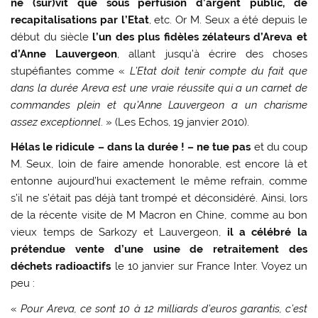
ne (sur)vit que sous perfusion d’argent public, de
recapitalisations par l’Etat
, etc. Or M. Seux a été depuis le
début du siècle
l’un des plus fidèles zélateurs d’Areva et
d’Anne Lauvergeon
, allant jusqu’à écrire des choses
stupéfiantes comme «
L’Etat doit tenir compte du fait que
dans la durée Areva est une vraie réussite qui a un carnet de
commandes plein et qu’Anne Lauvergeon a un charisme
assez exceptionnel
. » (Les Echos, 19 janvier 2010).
Hélas le ridicule – dans la durée ! – ne tue pas
et du coup
M. Seux, loin de faire amende honorable, est encore là et
entonne aujourd’hui exactement le même refrain, comme
s’il ne s’était pas déjà tant trompé et déconsidéré. Ainsi, lors
de la récente visite de M Macron en Chine, comme au bon
vieux temps de Sarkozy et Lauvergeon,
il a célébré la
prétendue vente d’une usine de retraitement des
déchets radioactifs
le 10 janvier sur France Inter. Voyez un
peu :
«
Pour Areva, ce sont 10 à 12 milliards d’euros garantis, c’est