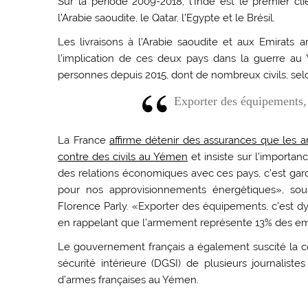
Sur la période 2009-2018, l’Inde est le premier 
l’Arabie saoudite, le Qatar, l’Egypte et le Brésil.
Les livraisons à l’Arabie saoudite et aux Emirats 
l’implication de ces deux pays dans la guerre au 
personnes depuis 2015, dont de nombreux civils, selo
Exporter des équipements, 
La France
affirme détenir des assurances que les a
contre des civils au Yémen
et insiste sur l’importa
des relations économiques avec ces pays, c’est gard
pour nos approvisionnements énergétiques», soul
Florence Parly. «Exporter des équipements, c’est dy
en rappelant que l’armement représente 13% des empl
Le gouvernement français a également suscité la co
sécurité intérieure (DGSI) de plusieurs journaliste
d’armes françaises au Yémen.