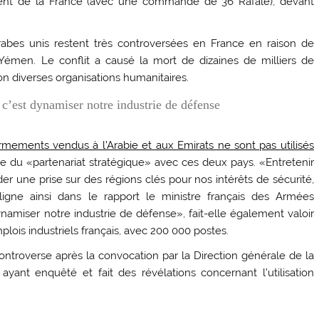
client de la France (avec une commande de 36 Rafale), devant
arabes unis restent très controversées en France en raison de
Yémen. Le conflit a causé la mort de dizaines de milliers de
n diverses organisations humanitaires.
c’est dynamiser notre industrie de défense
rmements vendus à l’Arabie et aux Emirats ne sont pas utilisés
nce du «partenariat stratégique» avec ces deux pays. «Entretenir
er une prise sur des régions clés pour nos intérêts de sécurité,
igne ainsi dans le rapport le ministre français des Armées
namiser notre industrie de défense», fait-elle également valoir
ois industriels français, avec 200 000 postes.
ntroverse après la convocation par la Direction générale de la
s ayant enquêté et fait des révélations concernant l’utilisation