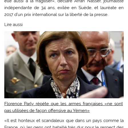
elle aussi à la fragiliser», déclare Afrah Nasser, journaliste
indépendante de 34 ans, exilée en Suède, et lauréate en
2017 d’un prix international sur la liberté de la presse.
Lire aussi
Florence Parly répète que les armes françaises «ne sont
pas utilisées de façon offensive au Yémen»
«Il est honteux et scandaleux que dans un pays comme la
France, où les gens ont bataillé très dur pour le respect des