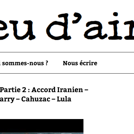
i sommes-nous ?
Nous écrire
artie 2 : Accord Iranien –
Harry – Cahuzac – Lula