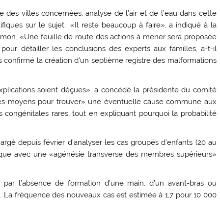
ne des villes concernées, analyse de l’air et de l’eau dans cette
ques sur le sujet… «Il reste beaucoup à faire», a indiqué à la
omon. «Une feuille de route des actions à mener sera proposée
our détailler les conclusions des experts aux familles, a-t-il
urs confirmé la création d’un septième registre des malformations
xplications soient déçues», a concédé la présidente du comité
 les moyens pour trouver» une éventuelle cause commune aux
s congénitales rares, tout en expliquant pourquoi la probabilité
argé depuis février d’analyser les cas groupés d’enfants (20 au
antique avec une «agénésie transverse des membres supérieurs»
se par l’absence de formation d’une main, d’un avant-bras ou
 La fréquence des nouveaux cas est estimée à 1,7 pour 10 000