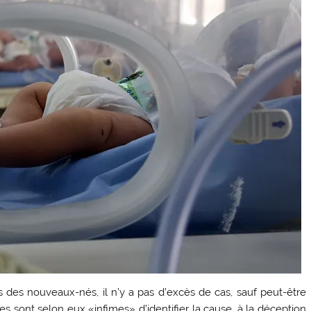
 des nouveaux-nés, il n’y a pas d’excès de cas, sauf peut-être
es sont selon eux «infimes» d’identifier la cause, à la déception