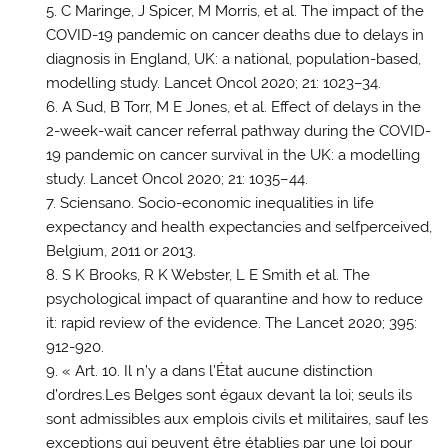
C Maringe, J Spicer, M Morris, et al. The impact of the
COVID-19 pandemic on cancer deaths due to delays in
diagnosis in England, UK: a national, population-based,
modelling study. Lancet Oncol 2020; 21: 1023–34.
A Sud, B Torr, M E Jones, et al. Effect of delays in the
2-week-wait cancer referral pathway during the COVID-
19 pandemic on cancer survival in the UK: a modelling
study. Lancet Oncol 2020; 21: 1035–44.
Sciensano. Socio-economic inequalities in life
expectancy and health expectancies and selfperceived,
Belgium, 2011 or 2013.
S K Brooks, R K Webster, L E Smith et al. The
psychological impact of quarantine and how to reduce
it: rapid review of the evidence. The Lancet 2020; 395:
912-920.
« Art. 10. Il n’y a dans l’État aucune distinction
d’ordres.Les Belges sont égaux devant la loi; seuls ils
sont admissibles aux emplois civils et militaires, sauf les
exceptions qui peuvent être établies par une loi pour