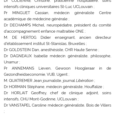
Dr COLIENNE Christine, praticienne hospitalière, soins
intensifs cliniques universitaires St-Luc UCLouvain ;
Pr MINGUET Cassian, médecin généraliste Centre
académique de médecine générale ;
Dr DECHAMPS Michel, neuropédiatre, président du comité
d’accompagnement enfance maltraitée ONE ;
M. DE HERTOG Didier enseignant, ancien directeur
d’établissement institut St-Stanislas, Bruxelles ;
Dr GOLDSTEIN Dan, anesthésiste, CHR Haute Senne ;
Dr DAGNEAUX Isabelle médecin généraliste, philosophe,
Unamur ;
Pr ANNEMANS Lieven, Gewoon Hoogleraar in de
Gezondheidseconomie, VUB, Ugent ;
M. QUATREMER Jean journaliste, journal
Libération
;
Dr HORMAN Stéphane, médecin généraliste, Houffalize ;
Dr HORLAIT Geoffrey, chef de clinique adjoint, soins
intensifs, CHU Mont-Godinne, UCLouvain ;
Dr VANSTAPEL Caroline médecin généraliste, Bois de Villers
;