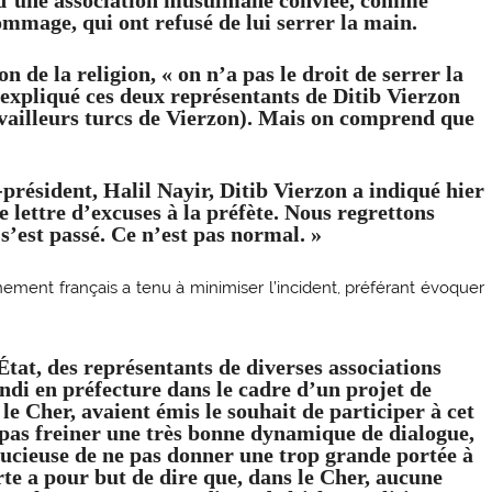
 d’une association musulmane
conviée, comme
hommage, qui ont
refusé de lui serrer la main
.
on de la religion, «
on n’a pas le droit de serrer la
 expliqué ces deux représentants de Ditib Vierzon
availleurs turcs de Vierzon). Mais on comprend que
-président, Halil Nayir, Ditib Vierzon a indiqué hier
e lettre d’excuses à la préfète. Nous regrettons
s’est passé. Ce n’est pas normal. »
ement français a tenu à minimiser l’incident, préférant évoquer
’État, des représentants de diverses associations
di en préfecture dans le cadre d’un projet de
e Cher, avaient émis le souhait de participer à cet
pas freiner une très bonne dynamique de dialogue,
soucieuse de ne pas donner une trop grande portée à
rte a pour but de dire que, dans le Cher, aucune