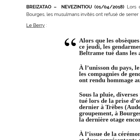
BREIZATAO – NEVEZINTIOU (01/04/2018)
Lors d
Bourges, les musulmans invités ont refusé de serrer 
Le Berry
:
Alors que les obsèques
ce jeudi, les gendarm
Beltrame tué dans les 
À l’unisson du pays, l
les compagnies de ge
ont rendu hommage au
Sous la pluie, diverse
tué lors de la prise d’
dernier à Trèbes (Aude
groupement, à Bourges.
la dernière otage enco
À l’issue de la cérémon