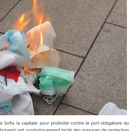
Sofia, la capitale, pour protester contre le port obligatoire du
articipants ont symboliquement brûlé des masques de protection