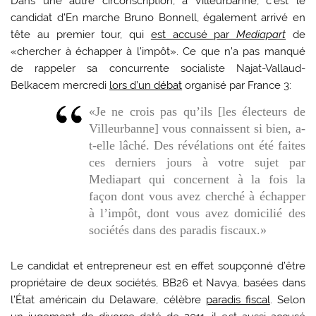
Dans une autre circonscription, à Villeurbanne, c’est le
candidat d’En marche
Bruno Bonnell
, également arrivé en
tête au premier tour, qui
est accusé par
Mediapart
de
«chercher à échapper à l’impôt». Ce que n’a pas manqué
de rappeler sa concurrente socialiste Najat-Vallaud-
Belkacem mercredi
lors d’un débat
organisé par France 3:
«Je ne crois pas qu’ils [
les électeurs de
Villeurbanne
] vous connaissent si bien, a-
t-elle lâché. Des révélations ont été faites
ces derniers jours à votre sujet par
Mediapart
qui concernent à la fois la
façon dont vous avez cherché à échapper
à l’impôt, dont vous avez domicilié des
sociétés dans des paradis fiscaux.»
Le candidat et entrepreneur est en effet soupçonné d’être
propriétaire de deux sociétés, BB26 et Navya, basées dans
l’État américain du Delaware, célèbre
paradis fiscal
. Selon