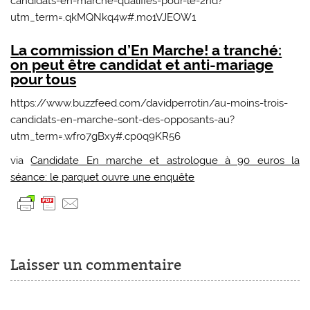
candidats-en-marche-qualifies-pour-le-2nd?
utm_term=.qkMQNkq4w#.mo1VJEOW1
La commission d’En Marche! a tranché:
on peut être candidat et anti-mariage
pour tous
https://www.buzzfeed.com/davidperrotin/au-moins-trois-
candidats-en-marche-sont-des-opposants-au?
utm_term=.wfro7gBxy#.cp0q9KR56
via
Candidate En marche et astrologue à 90 euros la
séance: le parquet ouvre une enquête
Laisser un commentaire