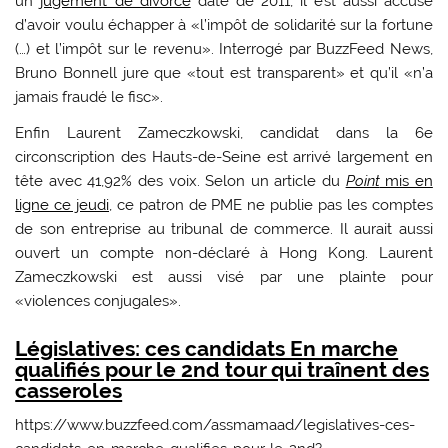
un
jugement de divorce
daté de 2011, il est aussi accusé
d’avoir voulu échapper à «l’impôt de solidarité sur la fortune
(…) et l’impôt sur le revenu». Interrogé par BuzzFeed News,
Bruno Bonnell jure que «tout est transparent» et qu’il «n’a
jamais fraudé le fisc».
Enfin
Laurent Zameczkowski
, candidat dans la 6e
circonscription des Hauts-de-Seine est arrivé largement en
tête avec 41,92% des voix. Selon un article du
Point
mis en
ligne ce jeudi,
ce patron de PME ne publie pas les comptes
de son entreprise au tribunal de commerce. Il aurait aussi
ouvert un compte non-déclaré à Hong Kong. Laurent
Zameczkowski est aussi visé par une plainte pour
«violences conjugales».
Législatives: ces candidats En marche
qualifiés pour le 2nd tour qui traînent des
casseroles
https://www.buzzfeed.com/assmamaad/legislatives-ces-