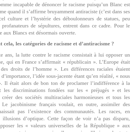
 comme incapable de dénoncer le racisme puisqu’un Blanc est
me quand il s’affirme bruyamment antiraciste (c’est dans ses
cel culture
et l’hystérie des déboulonneurs de statues, peu
 profanateurs de sépultures, entrent dans ce cadre. Pour le
se aux Blancs est désormais ouverte.
 cela, les catégories de racisme et d’antiracisme ?
te ans, la lutte contre le racisme consistait à lui opposer un
ue, qui en France s’affirmait « républicain ». L’Europe était
des droits de l’homme ». Les différences raciales étaient
’importance, l’idée sous-jacente étant qu’en réalité, « nous
Il était alors de bon ton de proclamer l’indifférence à la
t les discriminations fondées sur les « préjugés » et les
t créer des sociétés multiraciales harmonieuses et tous les
. Le jacobinisme français voulait, en outre, assimiler des
naissait pas l’existence des communautés. Les races, en
illusions d’optique. Cette façon de voir n’a pas disparu,
opposer les « valeurs universelles de la République » aux