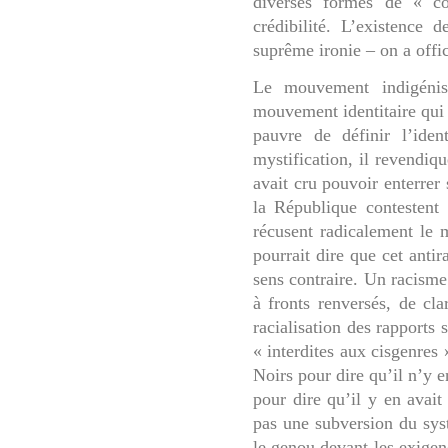
diverses formes de « co
crédibilité. L’existenc
suprême ironie – on a offic
Le mouvement indigénist
mouvement identitaire qui f
pauvre de définir l’iden
mystification, il revendiq
avait cru pouvoir enterrer
la République contestent l
récusent radicalement le 
pourrait dire que cet anti
sens contraire. Un racisme
à fronts renversés, de cla
racialisation des rapports 
« interdites aux cisgenres
Noirs pour dire qu’il n’y 
pour dire qu’il y en avait
pas une subversion du sys
le genou devant les exigen