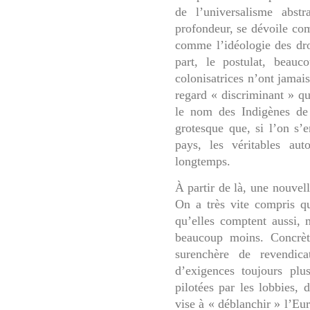
de l’universalisme abstr
profondeur, se dévoile co
comme l’idéologie des dro
part, le postulat, beauc
colonisatrices n’ont jamai
regard « discriminant » qu
le nom des Indigènes de
grotesque que, si l’on s’e
pays, les véritables aut
longtemps.
À partir de là, une nouvell
On a très vite compris q
qu’elles comptent aussi,
beaucoup moins. Concrète
surenchère de revendica
d’exigences toujours plu
pilotées par les lobbies, 
vise à « déblanchir » l’E