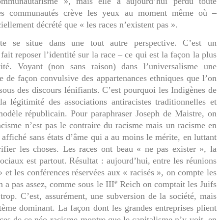
mmunautarisme », mais elle a aujourd’hui perdu toute
e des communautés crève les yeux au moment même où –
iellement décrété que « les races n’existent pas ».
e se situe dans une tout autre perspective. C’est un
ait reposer l’identité sur la race – ce qui est la façon la plus
tité. Voyant (non sans raison) dans l’universalisme une
ue de façon convulsive des appartenances ethniques que l’on
 sous des discours lénifiants. C’est pourquoi les Indigènes de
a légitimité des associations antiracistes traditionnelles et
modèle républicain. Pour paraphraser Joseph de Maistre, on
racisme n’est pas le contraire du racisme mais un racisme en
 affiché sans états d’âme qui a au moins le mérite, en luttant
rifier les choses. Les races ont beau « ne pas exister », la
sociaux est partout. Résultat : aujourd’hui, entre les réunions
 » et les conférences réservées aux « racisés », on compte les
e
en a pas assez, comme sous le III
Reich on comptait les Juifs
 trop. C’est, assurément, une subversion de la société, mais
tème dominant. La façon dont les grandes entreprises plient
ces de ce néo-racisme montre que le capitalisme n’y voit, en