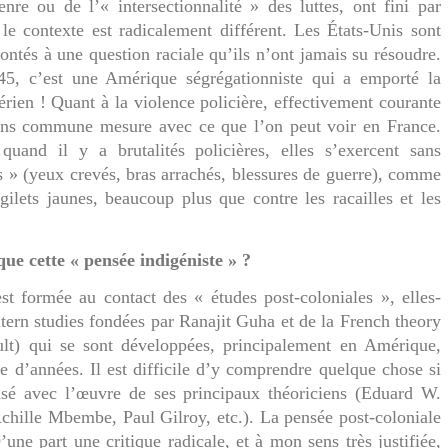
nre ou de l’« intersectionnalité » des luttes, ont fini par
le contexte est radicalement différent. Les États-Unis sont
rontés à une question raciale qu’ils n’ont jamais su résoudre.
5, c’est une Amérique ségrégationniste qui a emporté la
lérien ! Quant à la violence policière, effectivement courante
sans commune mesure avec ce que l’on peut voir en France.
quand il y a brutalités policières, elles s’exercent sans
 » (yeux crevés, bras arrachés, blessures de guerre), comme
ilets jaunes, beaucoup plus que contre les racailles et les
que cette « pensée indigéniste » ?
est formée au contact des « études post-coloniales », elles-
tern studies
fondées par Ranajit Guha et de la
French theory
ult) qui se sont développées, principalement en Amérique,
e d’années. Il est difficile d’y comprendre quelque chose si
risé avec l’œuvre de ses principaux théoriciens (Eduard W.
chille Mbembe, Paul Gilroy, etc.). La pensée post-coloniale
ne part une critique radicale, et à mon sens très justifiée,