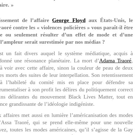
ire. »
issement de l’affaire
George Floyd
aux États-Unis, le
ré contre les « violences policières » vous paraît-il être
 ou seulement résulter d’un effet de mode et d’une
 l’ampleur serait surestimée par nos médias ?
st un fait divers auquel le système médiatique, acquis à
 donné une résonance planétaire. La mort d’
Adama Traoré
,
n à voir avec cette affaire, sinon la couleur de peau de deux
es morts des suites de leur interpellation. Son retentissement
 à l’habileté du comité mis en place pour défendre sa
rumentaliser à son profit les délires du politiquement correct
ins délirantes du mouvement Black Lives Matter, tout en
ence grandissante de l’idéologie indigéniste.
 affaires met aussi en lumière l’américanisation des modes
’Assa Traoré, qui se prend elle-même pour une nouvelle
ez, toutes les modes américaines, qu’il s’agisse de la Gay