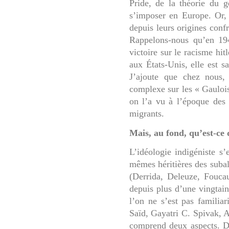
Pride, de la théorie du ge
s’imposer en Europe. Or, 
depuis leurs origines conf
Rappelons-nous qu’en 194
victoire sur le racisme hit
aux États-Unis, elle est 
J’ajoute que chez nous, 
complexe sur les « Gaulois
on l’a vu à l’époque des g
migrants.
Mais, au fond, qu’est-ce 
L’idéologie indigéniste s’
mêmes héritières des
subal
(Derrida, Deleuze, Fouca
depuis plus d’une vingtain
l’on ne s’est pas familia
Saïd, Gayatri C. Spivak, A
comprend deux aspects. D’u