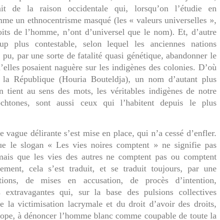
ait de la raison occidentale qui, lorsqu’on l’étudie en
mme un ethnocentrisme masqué (les « valeurs universelles »,
its de l’homme, n’ont d’universel que le nom). Et, d’autre
oup plus contestable, selon lequel les anciennes nations
s pu, par une sorte de fatalité quasi génétique, abandonner le
’elles posaient naguère sur les indigènes des colonies. D’où
 la République (Houria Bouteldja), un nom d’autant plus
n tient au sens des mots, les véritables indigènes de notre
ochtones, sont aussi ceux qui l’habitent depuis le plus
e vague délirante s’est mise en place, qui n’a cessé d’enfler.
ue le slogan « Les vies noires comptent » ne signifie pas
 mais que les vies des autres ne comptent pas ou comptent
ment, cela s’est traduit, et se traduit toujours, par une
tions, de mises en accusation, de procès d’intention,
s extravagantes qui, sur la base des pulsions collectives
de la victimisation lacrymale et du droit d’avoir des droits,
urope, à dénoncer l’homme blanc comme coupable de toute la