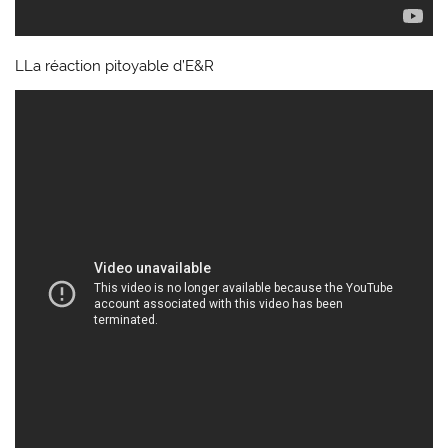
LLa réaction pitoyable d’E&R