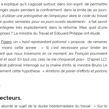
 expliqué qu’il s’agissait surtout, dans son esprit, de permettre
ongés payés pendant le confinement, dans la limite de six jours.
 d’utiliser une prérogative de l’employeur dans le code du travail
e quatre semaines, pour six jours ouvrés seulement
« , a fait savoir
é intégrée très explicitement dans la réforme. Mais quid d’une
prises ? La ministre du Travail et Edouard Philippe ont éludé.
e
Figaro
, un «
haut représentant patronal
» propose… de ramener
u moins cette année : «
Si c’est nécessaire pour limiter les
nt que nous traversons en ce moment, les Français pourraient
et et août. En tout cas, cela ne me choquerait pas
« . D’après LCI,
icat patronal. Interrogé sur la chaîne d’info, le ministre Bruno Le
irement cette hypothèse : «
Arrêtons de parler d’efforts et parlons
2
ecteurs.
abordé le sujet de la durée hebdomadaire du travail : «
Sur la