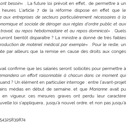
 ont besoin
« . La future loi prévoit en effet… de permettre à un
heures. L’article 7 de la réforme dispose en effet que le
e aux entreprises de secteurs particulièrement nécessaires à la
conomique et sociale de déroger aux règles d’ordre public et aux
u travail, au repos hebdomadaire et au repos dominical
« . Quels
rront bientôt disparaître ? La ministre a donné de très faibles
a production de matériel médical par exemple
« . Pour le reste, un
ate par ailleurs que la remise en cause des droits aux congés
vail confirme que les salariés seront sollicités pour permettre à
emandera un effort raisonnable à chacun dans ce moment qui
 quand ? Un élément en particulier interroge : entre l’avant-projet
rtains médias en début de semaine, et que
Marianne
avait pu
tôt en vigueur, ces mesures graves ont perdu leur caractère
uvelle loi s’appliquera… jusqu’à nouvel ordre, et non pas jusqu’à
9954325839874