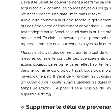
Devant le Sénat, le gouvernement a réaffirmé sa volo
acquis sociaux, comme les congés payés ou les 35 he
refusant d’inscrire une date limite dans le texte.
A la guerre comme à la guerre, répète le gouvernemen
qui doit être votée définitivement ce vendredi 20 mars
texte adopté par le Sénat ce jeudi dans la nuit ne pr
nouvelle loi. En clair, les mesures prises prendront un
rognés, comme le droit aux congés payés ou la durée
Marianne
l’écrivait dés ce mercredi : le projet de loi
mesures comme le contrôle des licenciements ou un
acquis sociaux. La réforme va en effet habiliter 
dans le domaine du droit du travail, sous trois moi
payés, d’une part. Il s’agit de «
modifier les conditi
d’imposer ou de modifier unilatéralement les dates d
temps de travail
« . A priori, il sera possible de 
aujourd’hui de 2,5.
« Supprimer le délai de prévena