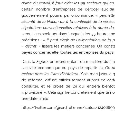
durée du travail, il faut aider les 99 secteurs qui en
certain nombre d’entreprises de déroger aux 35 
gouvernement pourra, par ordonnance, «
permettr
sécurité de la Nation ou à la continuité de la vie é
stipulations conventionnelles relatives à la durée d
seront ces secteurs dans lesquels les 35 heures pou
précisions : «
Il peut s’agir de l’alimentation, de l
«
décret
» listera les métiers concernés. On const
payés concerne, elle, toutes les entreprises du pays.
Dans le
Figaro
, un représentant du ministère du Tra
l’activité économique du pays de repartir : «
On d
restera dans les livres d’histoire
« . Soit, mais jusqu’à
de réforme, diffusé officieusement auprès de ce
consulter, et le projet de loi qui entrera bien
« provisoire ». Cela signifie concrètement que la no
une date limite.
https://twitter.com/girard_etienne/status/124066