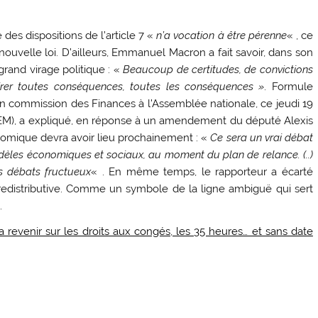
es dispositions de l’article 7 «
n’a vocation à être pérenne
« , ce
nouvelle loi. D’ailleurs, Emmanuel Macron a fait savoir, dans son
 grand virage politique : «
Beaucoup de certitudes, de convictions
tirer toutes conséquences, toutes les conséquences »
. Formule
 En commission des Finances à l’Assemblée nationale, ce jeudi 19
REM), a expliqué, en réponse à un amendement du député Alexis
omique devra avoir lieu prochainement : «
Ce sera un vrai débat
odèles économiques et sociaux, au moment du plan de relance. (..)
es débats fructueux
« . En même temps, le rapporteur a écarté
us redistributive. Comme un symbole de la ligne ambiguë qui sert
.
a revenir sur les droits aux congés, les 35 heures… et sans date