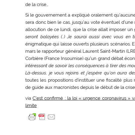
de la crise…
Si le gouvernement a expliqué oralement qu’aucune d
sera donc bien le cas, jusqu’au vote éventuel d’une 
allocution de ce lundi, que la crise allait imposer un
seront balayées (..) Je saurai aussi avec vous en 
énigmatique qui laisse ouverts plusieurs scénarios.
mars le rapporteur général Laurent Saint-Martin (L
Corbière (France Insoumise) qu’un grand débat écon
intéressant de savoir les conséquences à tirer des m
Là-dessus, je vous rejoins et j’espère qu’on aura d
toutes les propositions d’instituer une fiscalité pl
de guide aux macronistes depuis le début de la crise
via
C’est confirmé : la loi « urgence coronavirus » v
limite