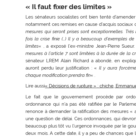
« Il faut fixer des limites »
Les sénateurs socialistes ont bien tenté d’amender
notamment ces remises en cause d’acquis sociaux ces
mesures qui seront prises sont exceptionnelles. Très 
fois la crise finie (…) Il y a beaucoup d’exemples de
limites
« , a exposé l’ex-ministre Jean-Pierre Sueur.
mesures à l’article 7 sont limitées à la durée de la cr
sénateur LREM Alain Richard a abondé, en expliq
auront perdu leur justification : «
Il y aura forcémen
chaque modification prendra fin
« .
Lire aussi
« Décisions de rupture » : chiche, Emmanue
Le fait que le gouvernement procède par ordon
ordonnance qui n’a pas été ratifiée par le Parle
renonce à demander la ratification des mesures « an
une question de délai. Ces ordonnances, qui devront
beaucoup plus tôt vu l’urgence invoquée par le gouv
deux mois. A cette date, il y a peu de chances que