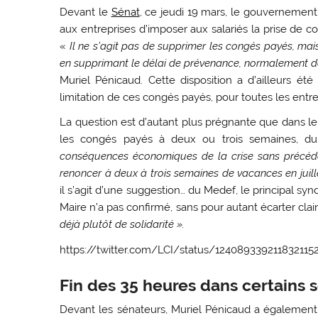
Devant le
Sénat
, ce jeudi 19 mars, le gouvernement a
aux entreprises d’imposer aux salariés la prise de c
«
Il ne s’agit pas de supprimer les congés payés, mais
en supprimant le délai de prévenance, normalement d
Muriel Pénicaud. Cette disposition a d’ailleurs ét
limitation de ces congés payés, pour toutes les entre
La question est d’autant plus prégnante que dans l
les congés payés à deux ou trois semaines, d
conséquences économiques de la crise sans précéde
renoncer à deux à trois semaines de vacances en juill
il s’agit d’une suggestion… du Medef, le principal synd
Maire n’a pas confirmé, sans pour autant écarter cla
déjà plutôt de solidarité »
.
https://twitter.com/LCI/status/124089339211832115
Fin des 35 heures dans certains s
Devant les sénateurs, Muriel Pénicaud a également 