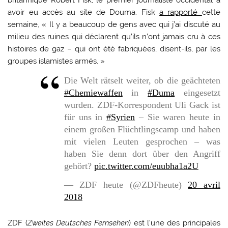
britannique Robert Fisk, le premier journaliste occidental à
avoir eu accès au site de Douma. Fisk
a rapporté
cette
semaine, « Il y a beaucoup de gens avec qui j’ai discuté au
milieu des ruines qui déclarent qu’ils n’ont jamais cru à ces
histoires de gaz – qui ont été fabriquées, disent-ils, par les
groupes islamistes armés. »
Die Welt rätselt weiter, ob die geächteten
#Chemiewaffen
in
#Duma
eingesetzt
wurden. ZDF-Korrespondent Uli Gack ist
für uns in
#Syrien
– Sie waren heute in
einem großen Flüchtlingscamp und haben
mit vielen Leuten gesprochen – was
haben Sie denn dort über den Angriff
gehört?
pic.twitter.com/euubha1a2U
— ZDF heute (@ZDFheute)
20 avril
2018
ZDF (
Zweites Deutsches Fernsehen
) est l’une des principales