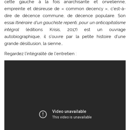
cette gauche à la fois anarchisante et orwelienne,
empreinte et désireuse de « common decency », c’est-à-
dire de décence commune, de décence populaire. Son
essai
Itinéraire d’un gauchiste repenti, pour un anticapitalisme
intégral
(éditions Krisis, 2017) est un ouvrage
autobiographique, il s’ouvre par la petite histoire d’une
grande désillusion, la sienne…
Regardez l’intégralité de l’entretien :