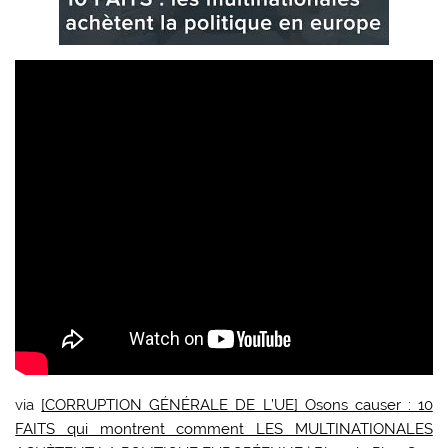
via
[CORRUPTION GÉNÉRALE DE L’UE] Osons causer : 10
FAITS qui montrent comment LES MULTINATIONALES