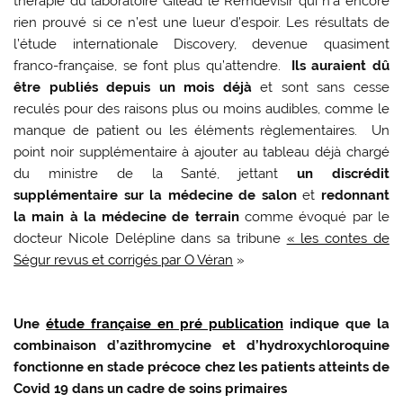
thérapie du laboratoire Gilead le Remdevisir qui n’a encore
rien prouvé si ce n’est une lueur d’espoir. Les résultats de
l’étude internationale Discovery, devenue quasiment
franco-française, se font plus qu’attendre.
Ils auraient dû
être publiés depuis un mois déjà
et sont sans cesse
reculés pour des raisons plus ou moins audibles, comme le
manque de patient ou les éléments règlementaires. Un
point noir supplémentaire à ajouter au tableau déjà chargé
du ministre de la Santé, jettant
un discrédit
supplémentaire sur la médecine de salon
et
redonnant
la main à la médecine de terrain
comme évoqué par le
docteur Nicole Delépline dans sa tribune
« les contes de
Ségur revus et corrigés par O Véran
»
Une
étude française en pré publication
indique que la
combinaison d’azithromycine et d’hydroxychloroquine
fonctionne en stade précoce chez les patients atteints de
Covid 19 dans un cadre de soins primaires