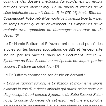
ainsi que des dossiers médicaux, j’ai rapidement pu établir
que ces bébés avaient reçu un ou plusieurs vaccins de la
série habituelle contre l’hépatite B, le DTC (diphtérie-Tétanos-
Coqueluche), Polio, Hib (Haemophilus Influenza type B) – peu
de temps avant qu’ils ne développent les symptômes de la
maladie avec apparition de dommages cérébraux ou de
décès. [6]
Le Dr Harold Buttram et F. Yazbak ont eux aussi publié des
articles sur les fausses accusations de SBS et l’encéphalite
induite par les vaccins dans leur document intitulé «
Syndrome du Bébé Secoué ou encéphalite provoquée par les
vaccins : l’histoire du bébé Alan
. [7]
Le Dr Buttram commence son étude en écrivant :
« Dans le rapport suivant, le Dr Yazbak et moi-même avons
examiné le cas d’un décès infantile qui aurait, selon nous, été
diagnostiqué à tort comme Syndrome du Bébé Secoué. Selon
nous, la cause du décès de cet enfant est une encéphalite