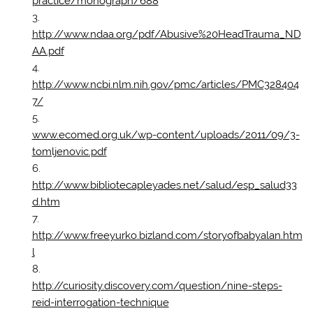
practice/monograph/688
http://www.ndaa.org/pdf/Abusive%20HeadTrauma_ND
AA.pdf
http://www.ncbi.nlm.nih.gov/pmc/articles/PMC328404
7/
www.ecomed.org.uk/wp-content/uploads/2011/09/3-
tomljenovic.pdf
http://www.bibliotecapleyades.net/salud/esp_salud33
d.htm
http://www.freeyurko.bizland.com/storyofbabyalan.htm
l
http://curiosity.discovery.com/question/nine-steps-
reid-interrogation-technique