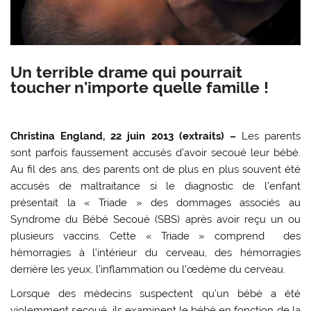
Un terrible drame qui pourrait
toucher n’importe quelle famille !
Christina England, 22 juin 2013 (extraits) –
Les parents
sont parfois faussement accusés d’avoir secoué leur bébé.
Au fil des ans, des parents ont de plus en plus souvent été
accusés de maltraitance si le diagnostic de l’enfant
présentait la « Triade » des dommages associés au
Syndrome du Bébé Secoué (SBS) après avoir reçu un ou
plusieurs vaccins. Cette « Triade » comprend des
hémorragies à l’intérieur du cerveau, des hémorragies
derrière les yeux, l’inflammation ou l’œdème du cerveau.
Lorsque des médecins suspectent qu’un bébé a été
violemment secoué, ils examinent le bébé en fonction de la