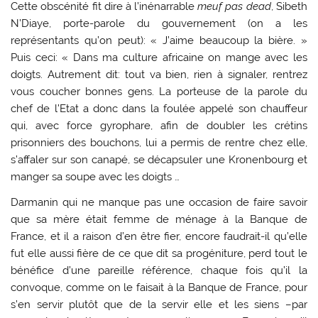
Cette obscénité fit dire à l’inénarrable
meuf pas dead
, Sibeth
N’Diaye, porte-parole du gouvernement (on a les
représentants qu’on peut): « J’aime beaucoup la bière. »
Puis ceci: « Dans ma culture africaine on mange avec les
doigts. Autrement dit: tout va bien, rien à signaler, rentrez
vous coucher bonnes gens. La porteuse de la parole du
chef de l’Etat a donc dans la foulée appelé son chauffeur
qui, avec force gyrophare, afin de doubler les crétins
prisonniers des bouchons, lui a permis de rentre chez elle,
s’affaler sur son canapé, se décapsuler une Kronenbourg et
manger sa soupe avec les doigts …
Darmanin qui ne manque pas une occasion de faire savoir
que sa mère était femme de ménage à la Banque de
France, et il a raison d’en être fier, encore faudrait-il qu’elle
fut elle aussi fière de ce que dit sa progéniture, perd tout le
bénéfice d’une pareille référence, chaque fois qu’il la
convoque, comme on le faisait à la Banque de France, pour
s’en servir plutôt que de la servir elle et les siens –par