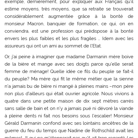
exemple, dernièrement, pour expliquer aux Français qu’il
estime moyens, très moyens, que sa retraite se trouverait
considérablement augmentée grâce à la bonté de
monsieur Macron, banquier de formation, ce qui, on en
conviendra, est une profession qui prédispose à la bonté
envers les plus faibles et les plus fragiles … Idem avec les
assureurs qui ont un ami au sommet de l’Etat.
Or, j’ai peine à imaginer que madame Darmanin mère boive
de la bière et mange avec ses doigts parce qu’elle serait
femme de ménage! Quelle idée ce fils du peuple se fait-il
du peuple? Ma mère qui fit le même métier que la sienne
n’a jamais bu de bière ni mangé à pleines mains –mon père
non plus d’ailleurs qui était ouvrier agricole. Nous vivions à
quatre dans une petite maison de dix sept mètres carrés
sans salle de bain et on n’y a jamais pué ni dévoré la viande
à pleine dents ni fait nos besoins sous l’escalier! Monsieur
Gérald Darmanin confond avec ses lointains ancêtres de la
guerre du feu du temps que Nadine de Rothschild avait les
mêmes! Il qui ne m’étonnerait pas qu’il ait trop regardé
Les