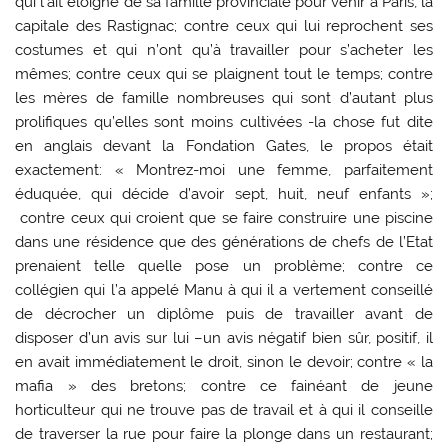
qui l’ait éloigné de sa famille provinciale pour venir à Paris, la
capitale des Rastignac; contre ceux qui lui reprochent ses
costumes et qui n’ont qu’à travailler pour s’acheter les
mêmes; contre ceux qui se plaignent tout le temps; contre
les mères de famille nombreuses qui sont d’autant plus
prolifiques qu’elles sont moins cultivées -la chose fut dite
en anglais devant la Fondation Gates, le propos était
exactement: « Montrez-moi une femme, parfaitement
éduquée, qui décide d’avoir sept, huit, neuf enfants »;
contre ceux qui croient que se faire construire une piscine
dans une résidence que des générations de chefs de l’Etat
prenaient telle quelle pose un problème; contre ce
collégien qui l’a appelé Manu à qui il a vertement conseillé
de décrocher un diplôme puis de travailler avant de
disposer d’un avis sur lui –un avis négatif bien sûr, positif, il
en avait immédiatement le droit, sinon le devoir; contre « la
mafia » des bretons; contre ce fainéant de jeune
horticulteur qui ne trouve pas de travail et à qui il conseille
de traverser la rue pour faire la plonge dans un restaurant;