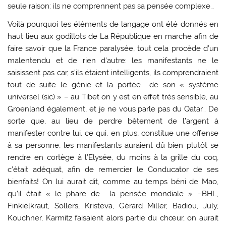
seule raison: ils ne comprennent pas sa pensée complexe…
Voilà pourquoi les éléments de langage ont été donnés en
haut lieu aux godillots de La République en marche afin de
faire savoir que la France paralysée, tout cela procède d’un
malentendu et de rien d’autre: les manifestants ne le
saisissent pas car, s’ils étaient intelligents, ils comprendraient
tout de suite le génie et la portée de son « système
universel (sic) » – au Tibet on y est en effet très sensible, au
Groenland également, et je ne vous parle pas du Qatar… De
sorte que, au lieu de perdre bêtement de l’argent à
manifester contre lui, ce qui, en plus, constitue une offense
à sa personne, les manifestants auraient dû bien plutôt se
rendre en cortège à l’Elysée, du moins à la grille du coq,
c’était adéquat, afin de remercier le Conducator de ses
bienfaits! On lui aurait dit, comme au temps béni de Mao,
qu’il était « le phare de la pensée mondiale » –BHL,
Finkielkraut, Sollers, Kristeva, Gérard Miller, Badiou, July,
Kouchner, Karmitz faisaient alors partie du chœur, on aurait