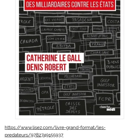
https://www.lisez.com/livre-grand-format/les-
predateurs/9782749155937