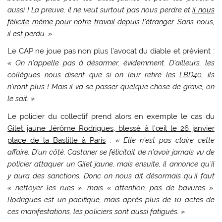
aussi ! La preuve, il ne veut surtout pas nous perdre et
il nous
félicite même pour notre travail depuis l’étranger
. Sans nous,
il est perdu. »
Le CAP ne joue pas non plus l’avocat du diable et prévient :
« On n’appelle pas à désarmer, évidemment. D’ailleurs, les
collègues nous disent que si on leur retire les LBD40, ils
n’iront plus ! Mais il va se passer quelque chose de grave, on
le sait. »
Le policier du collectif prend alors en exemple le cas du
Gilet jaune Jérôme Rodrigues, blessé à l’œil le 26 janvier
place de la Bastille à Paris
:
« Elle n’est pas claire cette
affaire. D’un côté, Castaner se félicitait de n’avoir jamais vu de
policier attaquer un Gilet jaune, mais ensuite, il annonce qu’il
y aura des sanctions. Donc on nous dit désormais qu’il faut
« nettoyer les rues », mais « attention, pas de bavures ».
Rodrigues est un pacifique, mais après plus de 10 actes de
ces manifestations, les policiers sont aussi fatigués. »