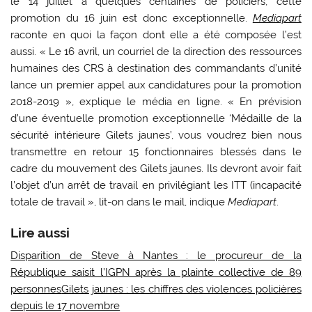
le 14 juillet à quelques centaines de policiers, cette
promotion du 16 juin est donc exceptionnelle.
Mediapart
raconte en quoi la façon dont elle a été composée l’est
aussi. « Le 16 avril, un courriel de la direction des ressources
humaines des CRS à destination des commandants d’unité
lance un premier appel aux candidatures pour la promotion
2018-2019 », explique le média en ligne. « En prévision
d’une éventuelle promotion exceptionnelle ‘Médaille de la
sécurité intérieure Gilets jaunes’, vous voudrez bien nous
transmettre en retour 15 fonctionnaires blessés dans le
cadre du mouvement des Gilets jaunes. Ils devront avoir fait
l’objet d’un arrêt de travail en privilégiant les ITT (incapacité
totale de travail », lit-on dans le mail, indique
Mediapart
.
Lire aussi
Disparition de Steve à Nantes : le procureur de la
République saisit l’IGPN après la plainte collective de 89
personnes
Gilets jaunes : les chiffres des violences policières
depuis le 17 novembre