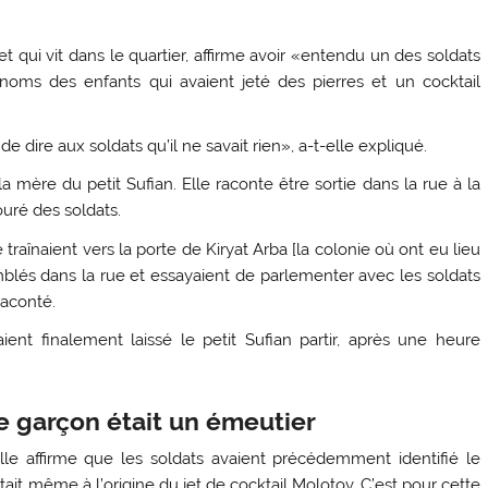
qui vit dans le quartier, affirme avoir «entendu un des soldats
oms des enfants qui avaient jeté des pierres et un cocktail
 de dire aux soldats qu’il ne savait rien», a-t-elle expliqué.
 mère du petit Sufian. Elle raconte être sortie dans la rue à la
ouré des soldats.
traînaient vers la porte de Kiryat Arba [la colonie où ont eu lieu
mblés dans la rue et essayaient de parlementer avec les soldats
raconté.
ent finalement laissé le petit Sufian partir, après une heure
le garçon était un émeutier
Elle affirme que les soldats avaient précédemment identifié le
ait même à l’origine du jet de cocktail Molotov. C’est pour cette