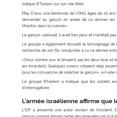
indiqué B’Tselem sur son site Web.
May D’ana, une bénévole de l’ONG âgée de 25 ans et 
demander au garçon en arabe de lui donner les n
Molotov dans la colonie».
Le garçon «pleurait, il avait très peur et n’arrêtait pas
Le groupe a également recueilli le témoignage de la
recherche de son fils, lorsqu’elle a vu ce dernier ent
«Deux d’entre eux le tenaient par les deux bras et le 
les émeutes]. Quelques voisins s’étaient déjà rasse
pour les convaincre de relâcher le garçon», a-t-elle 
Le groupe B’tselem a indiqué que les soldats avai
d’interrogatoire.
L’armée israélienne affirme que 
L’IDF a présenté une autre version de l’incident. 
garçon comme faisant partie des émeutiers et qu’il ét