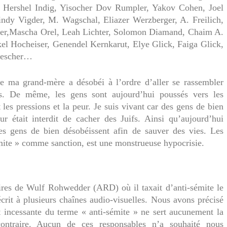
h, Hershel Indig, Yisocher Dov Rumpler, Yakov Cohen, Joel
ndy Vigder, M. Wagschal, Eliazer Werzberger, A. Freilich,
dler,Mascha Orel, Leah Lichter, Solomon Diamand, Chaim A.
el Hocheiser, Genendel Kernkarut, Elye Glick, Faiga Glick,
rescher…
que ma grand-mère a désobéi à l’ordre d’aller se rassembler
fs. De même, les gens sont aujourd’hui poussés vers les
es pressions et la peur. Je suis vivant car des gens de bien
ur était interdit de cacher des Juifs. Ainsi qu’aujourd’hui
es gens de bien désobéissent afin de sauver des vies. Les
mite » comme sanction, est une monstrueuse hypocrisie.
ires de Wulf Rohwedder (ARD) où il taxait d’anti-sémite le
rit à plusieurs chaînes audio-visuelles. Nous avons précisé
et incessante du terme « anti-sémite » ne sert aucunement la
contraire. Aucun de ces responsables n’a souhaité nous