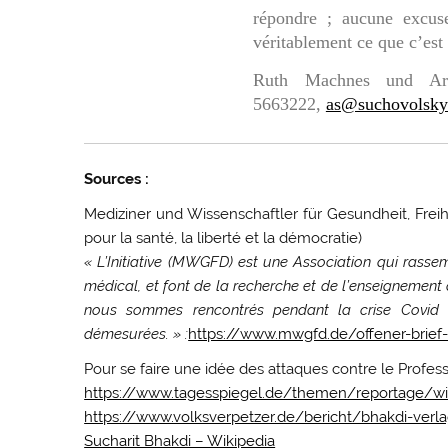
répondre ; aucune excus
véritablement ce que c’est 
Ruth Machnes und Arie
5663222,
as@suchovolsky.
Sources :
Mediziner und Wissenschaftler für Gesundheit, Freih
pour la santé, la liberté et la démocratie)
« L’Initiative (MWGFD) est une Association qui rassem
médical, et font de la recherche et de l’enseignement 
nous sommes rencontrés pendant la crise Covid a
démesurées. » :
https://www.mwgfd.de/offener-brie
Pour se faire une idée des attaques contre le Profess
https://www.tagesspiegel.de/themen/reportage/wi
https://www.volksverpetzer.de/bericht/bhakdi-verl
Sucharit Bhakdi – Wikipedia