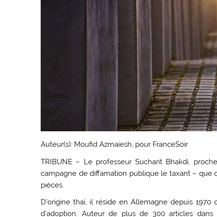
Auteur(s): Moufid Azmaïesh, pour FranceSoir
TRIBUNE – Le professeur Sucharit Bhakdi, proche d
campagne de diffamation publique le taxant – que c’
pièces.
D’origine thaï, il réside en Allemagne depuis 1970 
d’adoption. Auteur de plus de 300 articles dans 