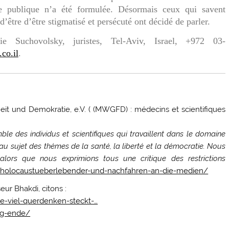
e publique n’a été formulée. Désormais ceux qui savent
d’être d’être stigmatisé et persécuté ont décidé de parler.
 Suchovolsky, juristes, Tel-Aviv, Israel, +972 03-
co.il
.
eit und Demokratie, e.V. ( (MWGFD) : médecins et scientifiques
ble des individus et scientifiques qui travaillent dans le domaine
au sujet des thèmes de la santé, la liberté et la démocratie. Nous
lors que nous exprimions tous une critique des restrictions
f-holocaustueberlebender-und-nachfahren-an-die-medien/
eur Bhakdi, citons :
e-viel-querdenken-steckt-…
ag-ende/