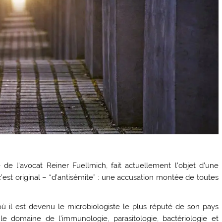
e l’avocat Reiner Fuellmich, fait actuellement l’objet d’une
est original – “d’antisémite” : une accusation montée de toutes
où il est devenu le microbiologiste le plus réputé de son pays
le domaine de l’immunologie, parasitologie, bactériologie et