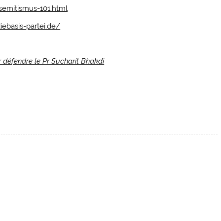
semitismus-101.html
diebasis-partei.de/
r défendre le Pr Sucharit Bhakdi