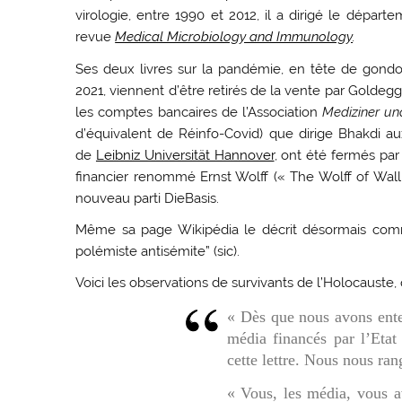
virologie, entre 1990 et 2012, il a dirigé le dépar
revue
Medical Microbiology and Immunology
.
Ses deux livres sur la pandémie, en tête de gondo
2021, viennent d’être retirés de la vente par Goldeg
les comptes bancaires de l’Association
Mediziner un
d’équivalent de Réinfo-Covid) que dirige Bhakdi 
de
Leibniz Universität Hannover
, ont été fermés par 
financier renommé Ernst Wolff (« The Wolff of Wall 
nouveau parti DieBasis.
Même sa page Wikipédia le décrit désormais comme
polémiste antisémite” (sic).
Voici les observations de survivants de l’Holocauste, 
« Dès que nous avons ente
média financés par l’Etat
cette lettre. Nous nous ran
« Vous, les média, vous 