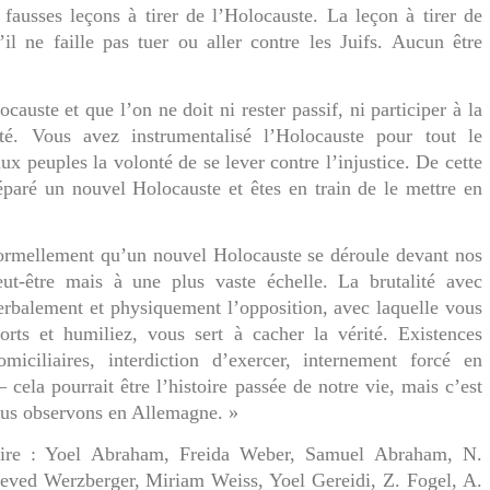
fausses leçons à tirer de l’Holocauste. La leçon à tirer de
il ne faille pas tuer ou aller contre les Juifs. Aucun être
ocauste et que l’on ne doit ni rester passif, ni participer à la
té. Vous avez instrumentalisé l’Holocauste pour tout le
 aux peuples la volonté de se lever contre l’injustice. De cette
paré un nouvel Holocauste et êtes en train de le mettre en
ormellement qu’un nouvel Holocauste se déroule devant nos
eut-être mais à une plus vaste échelle. La brutalité avec
erbalement et physiquement l’opposition, avec laquelle vous
orts et humiliez, vous sert à cacher la vérité. Existences
domiciliaires, interdiction d’exercer, internement forcé en
– cela pourrait être l’histoire passée de notre vie, mais c’est
nous observons en Allemagne. »
aire : Yoel Abraham, Freida Weber, Samuel Abraham, N.
eved Werzberger, Miriam Weiss, Yoel Gereidi, Z. Fogel, A.