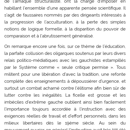
de l’arnaque structuraliste, ont la charge d’imposer en
habillant l’ensemble d’une apparente pensée scientifique. Il
s’agit de faussaires nommés par des dirigeants intéressés à
la progression de l’acculturation, à la perte des simples
notions de logique formelle, à la disparition du pouvoir de
comparaison et à l’abrutissement généralisé.
On remarque encore une fois, sur ce thème de l’éducation,
la parfaite collusion des oligarques soutenus par leurs divers
relais politico-médiatiques avec les gauchistes estampillés
par le Système comme « seule critique permise ». Tous
militent pour une libération d’avec la tradition, une refonte
complète des enseignements à dépoussiérer d’urgence, et
surtout un combat acharné contre l’élitisme afin bien sûr de
lutter contre les inégalités. La ficelle est grosse et les
imbéciles d’extrême gauche oublient ainsi bien facilement
l’importance toujours accordée à l’instruction avec des
exigences réelles de travail et d’effort personnels, dans les
milieux libertaires dès le 19ème siècle. Au sein du
mouvement ouvrier en général l’instruction avait très tôt été