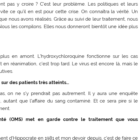
nt pas y croire ? C’est leur problème. Les politiques et leurs
s vite ce qu’il en est pour cette crise. On connaîtra la vérité. Un
s que nous avons réalisés. Grâce au suivi de leur traitement, nous
us les compilons. Elles nous donneront bientôt une idée plus
e plus en amont. L’hydroxychloroquine fonctionne sur les cas
en réanimation, c’est trop tard. Le virus est encore là, mais le
tives.
sur des patients très atteints…
s, on ne s’y prendrait pas autrement. Il y aura une enquête
, autant que l’affaire du sang contaminé. Et ce sera pire si le
ment.
anté (OMS) met en garde contre le traitement que vous
ment d’Hippocrate en 1981 et mon devoir depuis, c’est de faire ce