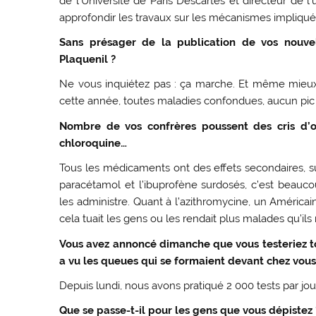
de l’Université de Paris Descartes et directeur de 
approfondir les travaux sur les mécanismes impliqué
Sans présager de la publication de vos nouvell
Plaquenil ?
Ne vous inquiétez pas : ça marche. Et même mieux q
cette année, toutes maladies confondues, aucun pic d
Nombre de vos confrères poussent des cris d’or
chloroquine…
Tous les médicaments ont des effets secondaires, sur
paracétamol et l’ibuprofène surdosés, c’est beau
les administre. Quant à l’azithromycine, un Américai
cela tuait les gens ou les rendait plus malades qu’ils
Vous avez annoncé dimanche que vous testeriez tou
a vu les queues qui se formaient devant chez vous
Depuis lundi, nous avons pratiqué 2 000 tests par jou
Que se passe-t-il pour les gens que vous dépistez 