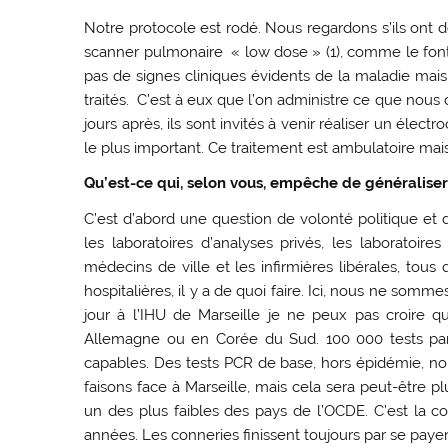
Notre protocole est rodé. Nous regardons s’ils ont d
scanner pulmonaire « low dose » (1), comme le font
pas de signes cliniques évidents de la maladie mais
traités. C’est à eux que l’on administre ce que nou
jours après, ils sont invités à venir réaliser un élec
le plus important. Ce traitement est ambulatoire mais
Qu’est-ce qui, selon vous, empêche de généraliser
C’est d’abord une question de volonté politique et 
les laboratoires d’analyses privés, les laboratoir
médecins de ville et les infirmières libérales, tous
hospitalières, il y a de quoi faire. Ici, nous ne somme
jour à l’IHU de Marseille je ne peux pas croire 
Allemagne ou en Corée du Sud. 100 000 tests par
capables. Des tests PCR de base, hors épidémie, no
faisons face à Marseille, mais cela sera peut-être pl
un des plus faibles des pays de l’OCDE. C’est la c
années. Les conneries finissent toujours par se payer