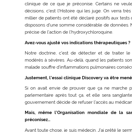
clinique de ce que je préconise. Certains ne veule
décisions, c’est l’Histoire qui les juge. On verra trè
millier de patients ont été déclaré positifs aux test
disposons d’une somme considérable de données. No
précise de l’action de l’hydroxychloroquine.
Avez-vous ajusté vos indications thérapeutiques ?
Notre doctrine, c’est de détecter et de traiter l
modérés à sévères. Au-delà, quand les patients sont 
malade souffre d’inflammations pulmonaires consécu
Justement, l’essai clinique Discovery va être mené 
Si on avait envie de prouver que ça ne marche pa
parlementaire après tout ça, et elle sera sanglante
gouvernement décide de refuser l’accès au médica
Mais, même l’Organisation mondiale de la s
préconisez…
Avant toute chose, je suis médecin. J’ai prêté le ser