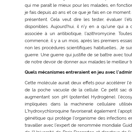
qui me paraît le mieux pour les malades, en fonctio
je fais depuis 40 ans et ce que je fais en ce moment
présentent. Cela veut dire les tester, évaluer l’ét
disponibles. Aujourd’hui, il n’y en a qu’une qui 
associée à un antibiotique, l’azithromycine. To
commencé, il y a un mois, après les premiers essai
non les procédures scientifiques habituelles… Je s
guerre. Une guerre qui justifie de se battre avec to
de notre devoir de donner aux malades le meilleur trait
Quels mécanismes entreraient en jeu avec l’admin
Cette molécule aurait deux effets pour accélérer l’él
de la poche vacuole de la cellule. Ce petit sac 
augmentant son pH (potentiel Hydrogène), l’écos
impliquées dans la machinerie cellulaire utilis
L’hydroxychloroquine favoriserait également l’apop
génétique qui protège l’organisme des infections e
travailler avec l’expert de renommée mondiale Gui