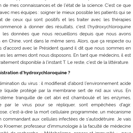
n de mes connaissances et de l’état de la science. C’est ce que
 avec mes équipes : soigner le mieux possible les patients qui se
at de ceux qui sont positifs et les traiter avec les thérapies
a commencé à donner des résultats, c’est l’hydroxychloroquine
utes les données que nous recueillons depuis que nous avons
s en Chine, vont dans le même sens. Alors, que ça respecte ou
uis d’accord avec le Président quand il dit que nous sommes en
utes les armes dont nous disposons. En tant que médecins, il est
ement disponible à l’instant T. Le reste, c’est de la littérature.
istration d’hydroxychloroquine ?
imination du virus : il modifierait d’abord l’environnement acide
de liquide protégé par la membrane sert de nid aux virus. En
ystème tranquille de cet abri est chamboulé et les enzymes,
ée par le virus pour se répliquer, sont empêchées d’agir.
tose, c’est-à-dire la mort cellulaire programmée, un mécanisme
n commandant aux cellules infectées de s’autodétruire. Je vais
do Kroemer, professeur d’immunologie à la faculté de médecine