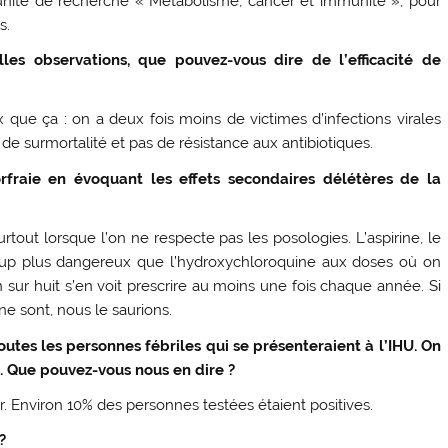
l’unité de recherche « Métabolisme, cancer et immunité », pour
s.
es observations, que pouvez-vous dire de l’efficacité de
ue ça : on a deux fois moins de victimes d’infections virales
e surmortalité et pas de résistance aux antibiotiques.
fraie en évoquant les effets secondaires délétères de la
tout lorsque l’on ne respecte pas les posologies. L’aspirine, le
coup plus dangereux que l’hydroxychloroquine aux doses où on
n sur huit s’en voit prescrire au moins une fois chaque année. Si
 ne sont, nous le saurions.
tes les personnes fébriles qui se présenteraient à l’IHU. On
. Que pouvez-vous nous en dire ?
r. Environ 10% des personnes testées étaient positives.
?