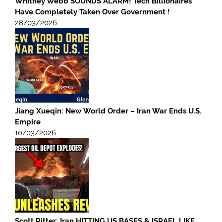
Whitney Webb SOUNDS ALARM! Tech Billionaires
Have Completely Taken Over Government !
28/03/2026
Jiang Xueqin: New World Order – Iran War Ends U.S.
Empire
10/03/2026
Scott Ritter: Iran HITTING US BASES & ISRAEL LIKE