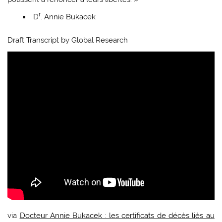
r
D
. Annie Bukacek
Draft Transcript by Global Research
via
Docteur Annie Bukacek : les certificats de décès liés au