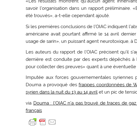
«Les résultats montrent qu’aucun agent innervant 
savoir l’organisation dans un rapport préliminaire. 
été trouvés», a-t-elle cependant ajouté.
Si les premières conclusions de l’OIAC indiquent l’ab
américaine avait pourtant affirmé le 14 avril dernier 
usage de sarin», un puissant agent neurotoxique, à
Les auteurs du rapport de l’OIAC précisent qu’il s’a
dernière est conduite par des experts dépêchés à Do
pour collecter des preuves» quant à une éventuelle
Imputée aux forces gouvernementales syriennes pa
Douma a provoqué des
frappes coordonnées de Was
syrien dans la nuit du 13 au 14 avril
et un pic de tensi
via
Douma : l’OIAC n’a pas trouvé de traces de ga
français