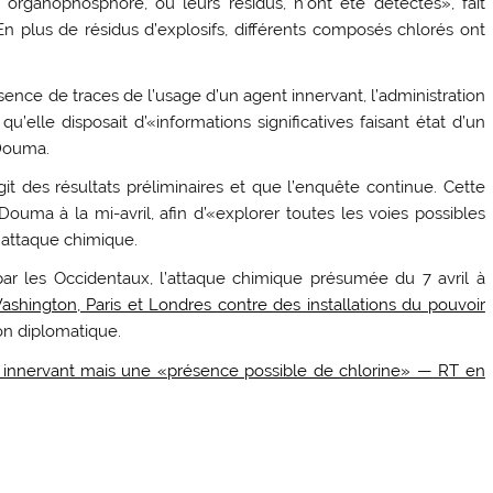
organophosphoré, ou leurs résidus, n’ont été détectés», fait
«En plus de résidus d’explosifs, différents composés chlorés ont
sence de traces de l’usage d’un agent innervant, l’administration
qu’elle disposait d’«informations significatives faisant état d’un
 Douma.
git des résultats préliminaires et que l’enquête continue. Cette
uma à la mi-avril, afin d’«explorer toutes les voies possibles
 attaque chimique.
r les Occidentaux, l’attaque chimique présumée du 7 avril à
hington, Paris et Londres contre des installations du pouvoir
on diplomatique.
z innervant mais une «présence possible de chlorine» — RT en