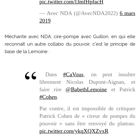
pic.twitter.com/l3mfHpfacH
— Avec NDA (@AvecNDA2022)
6 mars
2019
Méchante avec NDA, cire-pompe avec Guillon, en qui elle
reconnaît un autre collabo du pouvoir, c’est le principe de
base de la Lemoine :
Dans
#CaVous
, on peut insulter
librement Nicolas Dupont-Aignan, et
faire rire
@BabethLemoine
et Patrick
#Cohen
.
Par contre, il est impossible de critiquer
Patrick Cohen de « cireur de pompes du
pouvoir » sans être renvoyé du plateau.
pic.twitter.com/ykqXQXZvxR