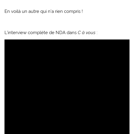
En voilà un autre qui n’a rien compris !
L’interview complète de NDA dans
C à vous
: