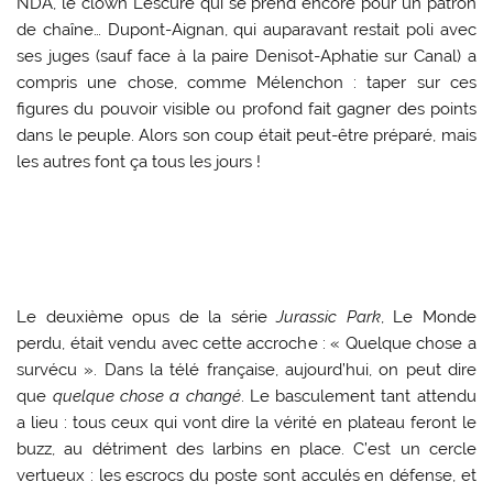
NDA, le clown Lescure qui se prend encore pour un patron
de chaîne… Dupont-Aignan, qui auparavant restait poli avec
ses juges (sauf face à la paire Denisot-Aphatie sur Canal) a
compris une chose, comme Mélenchon : taper sur ces
figures du pouvoir visible ou profond fait gagner des points
dans le peuple. Alors son coup était peut-être préparé, mais
les autres font ça tous les jours !
Le deuxième opus de la série
Jurassic Park
, Le Monde
perdu, était vendu avec cette accroche : « Quelque chose a
survécu ». Dans la télé française, aujourd’hui, on peut dire
que
quelque chose a changé
. Le basculement tant attendu
a lieu : tous ceux qui vont dire la vérité en plateau feront le
buzz, au détriment des larbins en place. C’est un cercle
vertueux : les escrocs du poste sont acculés en défense, et