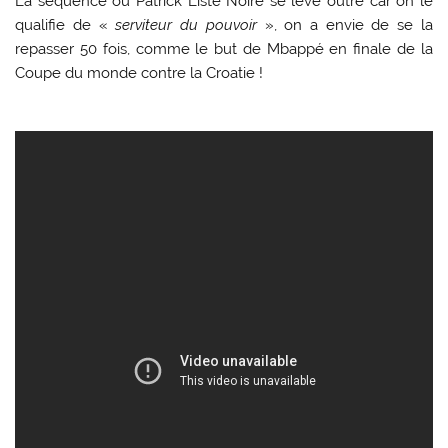
La séquence où Patrick Liste Noire se lève outré car on le
qualifie de «
serviteur du pouvoir
», on a envie de se la
repasser 50 fois, comme le but de Mbappé en finale de la
Coupe du monde contre la Croatie !