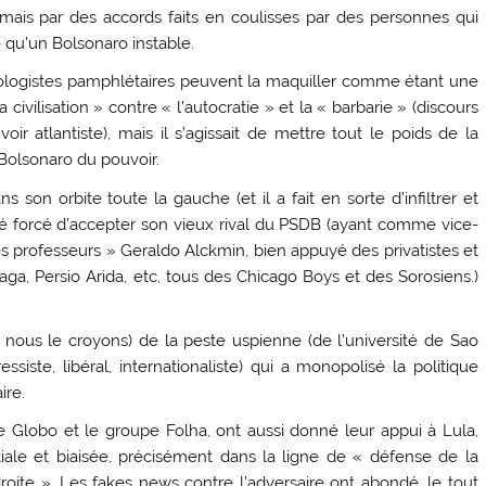
mais par des accords faits en coulisses par des personnes qui
 qu’un Bolsonaro instable.
pologistes pamphlétaires peuvent la maquiller comme étant une
ivilisation » contre « l’autocratie » et la « barbarie » (discours
ir atlantiste), mais il s’agissait de mettre tout le poids de la
 Bolsonaro du pouvoir.
 son orbite toute la gauche (et il a fait en sorte d’infiltrer et
 été forcé d’accepter son vieux rival du PSDB (ayant comme vice-
es professeurs » Geraldo Alckmin, bien appuyé des privatistes et
a, Persio Arida, etc, tous des Chicago Boys et des Sorosiens.)
 nous le croyons) de la peste uspienne (de l’université de Sao
ssiste, libéral, internationaliste) qui a monopolisé la politique
ire.
e Globo et le groupe Folha, ont aussi donné leur appui à Lula,
ale et biaisée, précisément dans la ligne de « défense de la
oite ». Les fakes news contre l’adversaire ont abondé, le tout