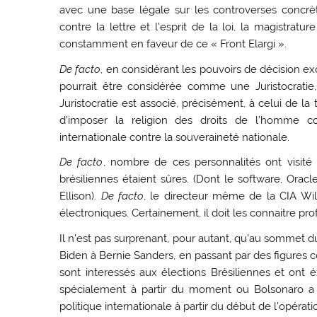
avec une base légale sur les controverses concrète
contre la lettre et l’esprit de la loi, la magistra
constamment en faveur de ce « Front Elargi ».
De facto
, en considérant les pouvoirs de décision ex
pourrait être considérée comme une Juristocratie
Juristocratie est associé, précisément, à celui de 
d’imposer la religion des droits de l’homme cont
internationale contre la souveraineté nationale.
De facto
, nombre de ces personnalités ont visité 
brésiliennes étaient sûres. (Dont le software, Orac
Ellison).
De facto
, le directeur même de la CIA Wil
électroniques. Certainement, il doit les connaitre p
Il n’est pas surprenant, pour autant, qu’au sommet d
Biden à Bernie Sanders, en passant par des figures 
sont interessés aux élections Brésiliennes et ont 
spécialement à partir du moment ou Bolsonaro a 
politique internationale à partir du début de l’opératio