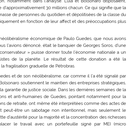
on, notamment dans l’analyse. Lula et Bolsonaro disposaient,
e d’approximativement 30 millions chacun. Ce qui signifie que la
masse de personnes du quotidien et dépolitisées de la classe du
siquement en fonction de leur affect et des préoccupations plus
 du néolibéralisme économique de Paulo Guedes, que nous avons
 l’avions dénoncé, était le banquier de Georges Soros, d’une
« conservateur » puisse donner toute l’économie nationale a un
tes de la planète. Le résultat de cette donation a été la
 la fragilisation graduelle de Pétrobras.
des et de son néolibéralisme, car comme il l’a été signalé par
lsonaro soutiennent le maintien des entreprises stratégiques,
a garantie de justice sociale. Dans les dernières semaines de la
ations et anti-humaines de Guedes, pointant notamment pour la
ns de retraite, ont même été interprétées comme des actes de
t peut-être un sabotage non intentionnel, mais seulement le
te d’austérité pour la majorité et la concentration des richesses
mplacer le travail avec un portefeuille signé par MEI (micro