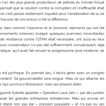
 que l’un des plus grands producteurs de pétrole du monde forçait
pensait que la solution contre la corruption et l’inefficacité était
 ne s’est jamais réellement inquiété pour l’amélioration de la vie
chacune de ces erreurs a fait la différence.
e, bien comme l’olavisme et le sionisme, éléments qui ont fait
sitionnements externes (malgré quelques avancées inconstantes
 résistance contre l’OTAN était nécessaire, ont aussi eu leur
ours conservateur n’a pas été suffisamment convainquant, déjà
atique, qu’il avait fait reculer le progressisme post moderne, de
re est pyrrhique. En premier lieu, il devra gérer avec un congrès
écédent. Sa gouvernabilité sera exiguë. Mais ce qui attache les
(qui survivra a Bolsonaro), mais ses propres alliés.
 guerre hybride appelée « Operation Lava Jato », par des juristes
sser les grandes entreprises brésiliennes. Mais qui envoie en
té libéré non pas par « pression populaire » et n’a pas eu ses