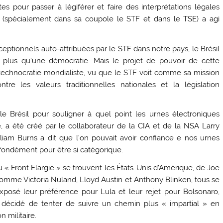
s pour passer à légiférer et faire des interprétations légales
ture (spécialement dans sa coupole le STF et dans le TSE) a agi
ceptionnels auto-attribuées par le STF dans notre pays, le Brésil
, plus qu’une démocratie. Mais le projet de pouvoir de cette
la technocratie mondialiste, vu que le STF voit comme sa mission
re les valeurs traditionnelles nationales et la législation
le Brésil pour souligner à quel point les urnes électroniques
le, a été créé par le collaborateur de la CIA et de la NSA Larry
liam Burns a dit que l’on pouvait avoir confiance e nos urnes
rofondément pour être si catégorique.
u « Front Elargie » se trouvent les États-Unis d’Amérique, de Joe
comme Victoria Nuland, Lloyd Austin et Anthony Blinken, tous se
éxposé leur préférence pour Lula et leur rejet pour Bolsonaro,
décidé de tenter de suivre un chemin plus « impartial » en
n militaire.