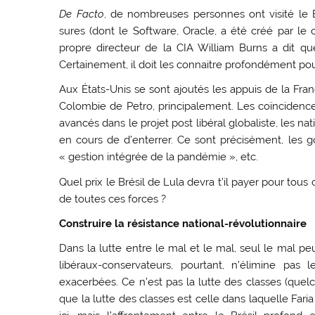
De Facto
, de nombreuses personnes ont visité le B
sures (dont le Software, Oracle, a été créé par le 
propre directeur de la CIA William Burns a dit q
Certainement, il doit les connaitre profondément pou
Aux États-Unis se sont ajoutés les appuis de la Fran
Colombie de Petro, principalement. Les coïncidences 
avancés dans le projet post libéral globaliste, les na
en cours de d’enterrer. Ce sont précisément, les 
« gestion intégrée de la pandémie », etc.
Quel prix le Brésil de Lula devra t’il payer pour tous
de toutes ces forces ?
Construire la résistance national-révolutionnaire
Dans la lutte entre le mal et le mal, seul le mal peut
libéraux-conservateurs, pourtant, n’élimine pas 
exacerbées. Ce n’est pas la lutte des classes (qu
que la lutte des classes est celle dans laquelle Far