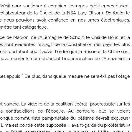
résil pour souligner ô combien les urnes brésiliennes étaient
collaborateur de la CIA et de la NSA Lary Ellison).
De facto
, le
ue nous pouvions avoir confiance en nos urnes électroniques.
r être tant catégorique.
ce de Macron, de l’Allemagne de Scholz, le Chili de Boric, et la
sont évidentes : il s’agit de la constellation des pays les plus
tions qui lutent pour sauver l’ordre que la Russie et la Chine sont
gouvernements qui défendent l’indemnisation de l’Amazonie, la
 ces appuis ? De plus, dans quelle mesure ne sera-t-il pas l’otage
 vaincre. La victoire de la coalition libéral- progressiste sur les
les contradictions de l’époque. Au contraire, elle se voient
elconque communiste pamphlétaire du pétisme devrait expliquer
ia Lima est contre cette supposée « avant-garde du prolétariat »)