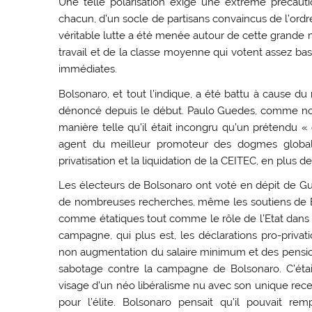
Une telle polarisation exige une extrême précauti
chacun, d’un socle de partisans convaincus de l’ordr
véritable lutte a été menée autour de cette grande 
travail et de la classe moyenne qui votent assez ba
immédiates.
Bolsonaro, et tout l’indique, a été battu à cause
dénoncé depuis le début. Paulo Guedes, comme nous
manière telle qu’il était incongru qu’un prétendu 
agent du meilleur promoteur des dogmes globalis
privatisation et la liquidation de la CEITEC, en plus de
Les électeurs de Bolsonaro ont voté en dépit de Gue
de nombreuses recherches, même les soutiens de Bo
comme étatiques tout comme le rôle de l’Etat dans l
campagne, qui plus est, les déclarations pro-priv
non augmentation du salaire minimum et des pensio
sabotage contre la campagne de Bolsonaro. C’étai
visage d’un néo libéralisme nu avec son unique recet
pour l’élite. Bolsonaro pensait qu’il pouvait re