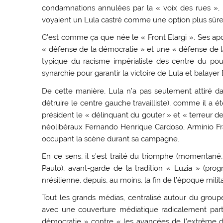
condamnations annulées par la « voix des rues », 
voyaient un Lula castré comme une option plus sûre
C’est comme ça que née le « Front Elargi ». Ses a
« défense de la démocratie » et une « défense de la c
typique du racisme impérialiste des centre du pouvo
synarchie pour garantir la victoire de Lula et balayer
De cette manière, Lula n’a pas seulement attiré dans
détruire le centre gauche travailliste), comme il a
président le « délinquant du gouter » et « terreur d
néolibéraux Fernando Henrique Cardoso, Arminio Frag
occupant la scène durant sa campagne.
En ce sens, il s’est traité du triomphe (momentané,
Paulo), avant-garde de la tradition « Luzia » (progre
nrésilienne, depuis, au moins, la fin de l’époque milita
Tout les grands médias, centralisé autour du group
avec une couverture médiatique radicalement parti
démocratie » contre « les avancées de l’extrême dr