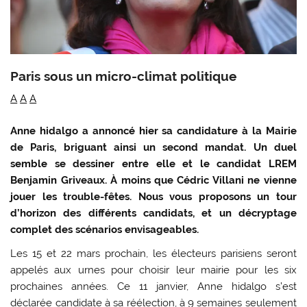
Paris sous un micro-climat politique
Decrease
Reset
Increase
A
A
A
font
font
font
Anne hidalgo a annoncé hier sa candidature à la Mairie
size.
size.
size.
de Paris, briguant ainsi un second mandat. Un duel
semble se dessiner entre elle et le candidat LREM
Benjamin Griveaux. À moins que Cédric Villani ne vienne
jouer les trouble-fêtes. Nous vous proposons un tour
d’horizon des différents candidats, et un décryptage
complet des scénarios envisageables.
Les 15 et 22 mars prochain, les électeurs parisiens seront
appelés aux urnes pour choisir leur mairie pour les six
prochaines années. Ce 11 janvier, Anne hidalgo s’est
déclarée candidate à sa réélection, à 9 semaines seulement