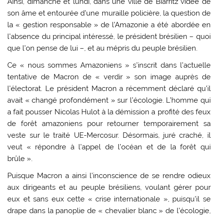
Ainsi, dimanche et lundi, dans une ville de Biarritz vidée de
son âme et entourée d’une muraille policière, la question de
la « gestion responsable » de l’Amazonie a été abordée en
l’absence du principal intéressé, le président brésilien – quoi
que l’on pense de lui –, et au mépris du peuple brésilien.
Ce « nous sommes Amazoniens » s’inscrit dans l’actuelle
tentative de Macron de « verdir » son image auprès de
l’électorat. Le président Macron a récemment déclaré qu’il
avait « changé profondément » sur l’écologie. L’homme qui
a fait pousser Nicolas Hulot à la démission a profité des feux
de forêt amazoniens pour retourner temporairement sa
veste sur le traité UE-Mercosur. Désormais, juré craché, il
veut « répondre à l’appel de l’océan et de la forêt qui
brûle ».
Puisque Macron a ainsi l’inconscience de se rendre odieux
aux dirigeants et au peuple brésiliens, voulant gérer pour
eux et sans eux cette « crise internationale », puisqu’il se
drape dans la panoplie de « chevalier blanc » de l’écologie,