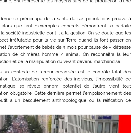
oquine, ont représenté les moyens sûrs de la production d’une
moderne se préoccupe de la santé de ses populations prouve à
é, alors que tant d’exemples concrets démontrent sa parfaite
a société industrielle dont il a la gestion. On se doute que les
ct irréfutable pour la vie sur Terre quand ils font passer en
permet l’avortement de bébés de 9 mois pour cause de « détresse
cation de chimères homme / animal. On reconnaîtra là leur
struction et de la manipulation du vivant devenu marchandise.
ns un contexte de terreur organisée est le contrôle total des
on. L’atomisation renforcée des individus, l’impossibilité de
tique, se révèle ennemi potentiel de l’autre, vient tout
ation obligatoire. Cette dernière permet l’empoisonnement des
tit à un basculement anthropologique où la réification de