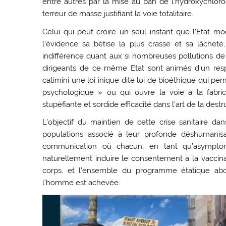
entre autres par la mise au ban de l’hydroxychlor
terreur de masse justifiant la voie totalitaire.
Celui qui peut croire un seul instant que l’Etat 
l’évidence sa bêtise la plus crasse et sa lâchet
indifférence quant aux si nombreuses pollutions de l
dirigeants de ce même Etat sont animés d’un respe
catimini une loi inique dite loi de bioéthique qui 
psychologique » ou qui ouvre la voie à la fabri
stupéfiante et sordide efficacité dans l’art de la de
L’objectif du maintien de cette crise sanitaire da
populations associé à leur profonde déshumanisati
communication où chacun, en tant qu’asymptoma
naturellement induire le consentement à la vaccin
corps, et l’ensemble du programme étatique abou
l’homme est achevée.