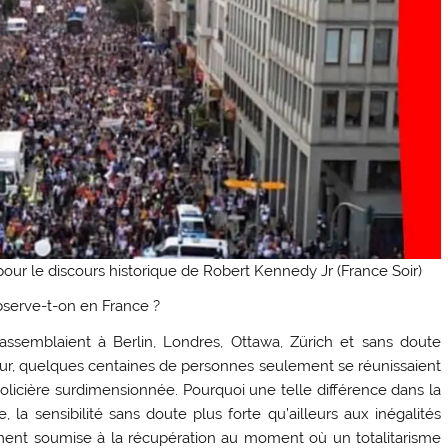
our le discours historique de Robert Kennedy Jr (France Soir)
bserve-t-on en France ?
assemblaient à Berlin, Londres, Ottawa, Zürich et sans doute
 jour, quelques centaines de personnes seulement se réunissaient
licière surdimensionnée. Pourquoi une telle différence dans la
 la sensibilité sans doute plus forte qu’ailleurs aux inégalités
lement soumise à la récupération au moment où un totalitarisme