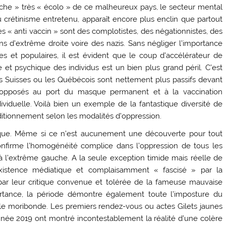
uche » très « écolo » de ce malheureux pays, le secteur mental
u crétinisme entretenu, apparaît encore plus enclin que partout
es « anti vaccin » sont des complotistes, des négationnistes, des
s d’extrême droite voire des nazis. Sans négliger l’importance
et populaires, il est évident que le coup d’accélérateur de
ue et psychique des individus est un bien plus grand péril. C’est
es Suisses ou les Québécois sont nettement plus passifs devant
s opposés au port du masque permanent et à la vaccination
dividuelle. Voilà bien un exemple de la fantastique diversité de
ditionnement selon les modalités d’oppression.
itique. Même si ce n’est aucunement une découverte pour tout
onfirme l’homogénéité complice dans l’oppression de tous les
e à l’extrême gauche. A la seule exception timide mais réelle de
nexistence médiatique et complaisamment « fascisé » par la
u par leur critique convenue et tolérée de la fameuse mauvaise
mportance, la période démontre également toute l’imposture du
e moribonde. Les premiers rendez-vous ou actes Gilets jaunes
nnée 2019 ont montré incontestablement la réalité d’une colère