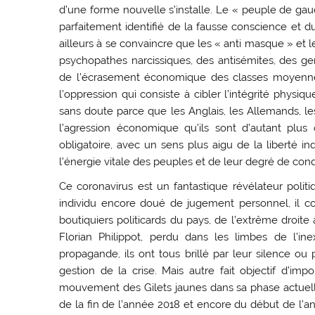
d’une forme nouvelle s’installe. Le « peuple de ga
parfaitement identifié de la fausse conscience et d
ailleurs à se convaincre que les « anti masque » et l
psychopathes narcissiques, des antisémites, des gen
de l’écrasement économique des classes moyennes 
l’oppression qui consiste à cibler l’intégrité physiq
sans doute parce que les Anglais, les Allemands, l
l’agression économique qu’ils sont d’autant plu
obligatoire, avec un sens plus aigu de la liberté in
l’énergie vitale des peuples et de leur degré de con
Ce coronavirus est un fantastique révélateur pol
individu encore doué de jugement personnel, il c
boutiquiers politicards du pays, de l’extrême droit
Florian Philippot, perdu dans les limbes de l’i
propagande, ils ont tous brillé par leur silence o
gestion de la crise. Mais autre fait objectif d’i
mouvement des Gilets jaunes dans sa phase actuell
de la fin de l’année 2018 et encore du début de l’a