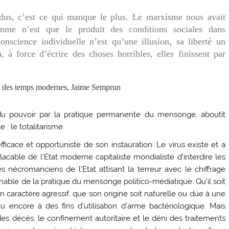
idus, c’est ce qui manque le plus. Le marxisme nous avait
mme n’est que le produit des conditions sociales dans
conscience individuelle n’est qu’une illusion, sa liberté un
à, à force d’écrire des choses horribles, elles finissent par
t des temps modernes, Jaime Semprun
 du pouvoir par la pratique permanente du mensonge, aboutit
: le totalitarisme.
cace et opportuniste de son instauration. Le virus existe et a
acable de l’Etat moderne capitaliste mondialiste d’interdire les
 nécromanciens de l’Etat attisant la terreur avec le chiffrage
nable de la pratique du mensonge politico-médiatique. Qu’il soit
on caractère agressif, que son origine soit naturelle ou due à une
ou encore à des fins d’utilisation d’arme bactériologique. Mais
 des décès, le confinement autoritaire et le déni des traitements